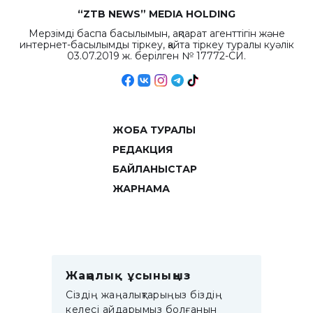
“ZTB NEWS” MEDIA HOLDING
Мерзімді баспа басылымын, ақпарат агенттігін және
интернет-басылымды тіркеу, қайта тіркеу туралы куәлік
03.07.2019 ж. берілген № 17772-СИ.
ЖОБА ТУРАЛЫ
РЕДАКЦИЯ
БАЙЛАНЫСТАР
ЖАРНАМА
Жаңалық ұсыныңыз
Сіздің жаңалықтарыңыз біздің
келесі айдарымыз болғанын