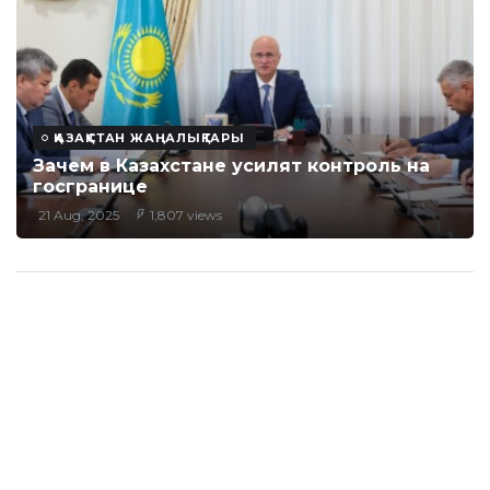
ҚАЗАҚСТАН ЖАҢАЛЫҚТАРЫ
Зачем в Казахстане усилят контроль на
госгранице
21 Aug, 2025
1,807 views