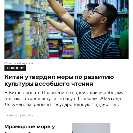
Фото: pixabay.com
НОВОСТИ
Китай утвердил меры по развитию
культуры всеобщего чтения
В Китае принято Положение о содействии всеобщему
чтению, которое вступит в силу с 1 февраля 2026 года.
Документ закрепляет государственную поддержку
развития культуры чтения и предусматривает
18 декабря, 14:25
финансирование соответствующих программ за счёт
бюджетов всех уровней.
Мраморное море у