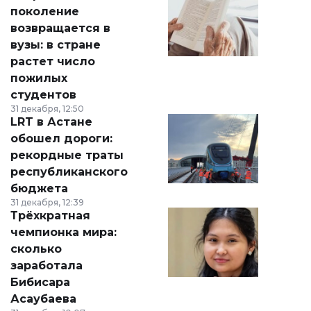
поколение
возвращается в
вузы: в стране
растет число
пожилых
студентов
31 декабря, 12:50
LRT в Астане
обошел дороги:
рекордные траты
республиканского
бюджета
31 декабря, 12:39
Трёхкратная
чемпионка мира:
сколько
заработала
Бибисара
Асаубаева