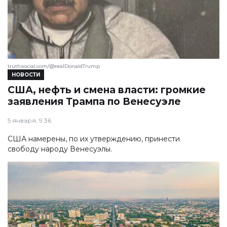
truthsocial.com/@realDonaldTrump
НОВОСТИ
США, нефть и смена власти: громкие
заявления Трампа по Венесуэле
5 января, 9:36
США намерены, по их утверждению, принести
свободу народу Венесуэлы.