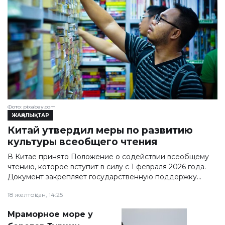
Фото: pixabay.com
ЖАҢАЛЫҚТАР
Китай утвердил меры по развитию
культуры всеобщего чтения
В Китае принято Положение о содействии всеобщему
чтению, которое вступит в силу с 1 февраля 2026 года.
Документ закрепляет государственную поддержку
развития культуры чтения и предусматривает
18 желтоқсан, 14:25
финансирование соответствующих программ за счёт
бюджетов всех уровней.
Мраморное море у