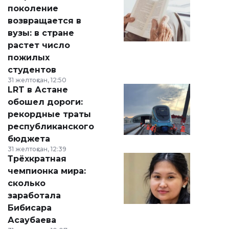
поколение
возвращается в
вузы: в стране
растет число
пожилых
студентов
31 желтоқсан, 12:50
LRT в Астане
обошел дороги:
рекордные траты
республиканского
бюджета
31 желтоқсан, 12:39
Трёхкратная
чемпионка мира:
сколько
заработала
Бибисара
Асаубаева