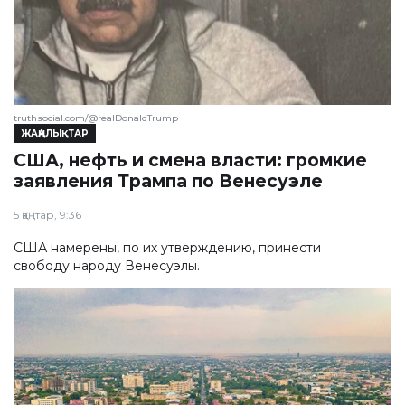
truthsocial.com/@realDonaldTrump
ЖАҢАЛЫҚТАР
США, нефть и смена власти: громкие
заявления Трампа по Венесуэле
5 қаңтар, 9:36
США намерены, по их утверждению, принести
свободу народу Венесуэлы.