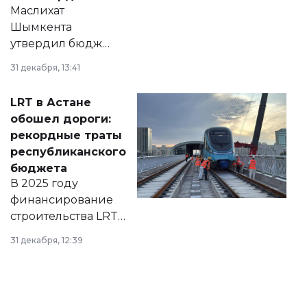
Маслихат
Шымкента
утвердил бюджет
города на 2026–
31 декабря, 13:41
2028 годы.
Соответствующий
LRT в Астане
документ
обошел дороги:
появился в базе
рекордные траты
нормативных
республиканского
правовых актов и
бюджета
на сайте маслихат
В 2025 году
города.
финансирование
строительства LRT
в Астане из
31 декабря, 12:39
республиканского
бюджета достигло
рекордных
объемов.