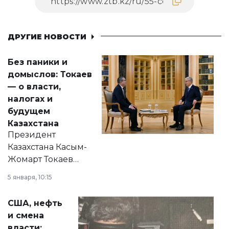
ДРУГИЕ НОВОСТИ
Без паники и
домыслов: Токаев
— о власти,
налогах и
будущем
Казахстана
Президент
Казахстана Касым-
Жомарт Токаев
прокомментировал
5 января, 10:15
сразу несколько
актуальных тем —
США, нефть
от слухов о
и смена
политических
власти: