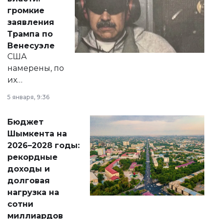
реформах до
громкие
вопросов армии,
заявления
экономики и
Трампа по
личного здоровья.
Венесуэле
США
намерены, по
их
утверждению,
5 января, 9:36
принести
свободу
Бюджет
народу
Шымкента на
Венесуэлы.
2026–2028 годы:
рекордные
доходы и
долговая
нагрузка на
сотни
миллиардов