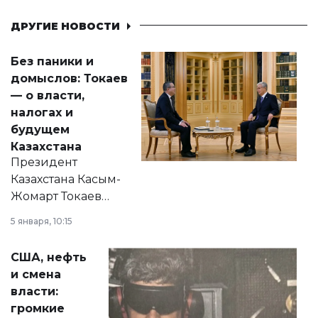
ДРУГИЕ НОВОСТИ
Без паники и
домыслов: Токаев
— о власти,
налогах и
будущем
Казахстана
Президент
Казахстана Касым-
Жомарт Токаев
прокомментировал
5 января, 10:15
сразу несколько
актуальных тем —
США, нефть
от слухов о
и смена
политических
власти:
реформах до
громкие
вопросов армии,