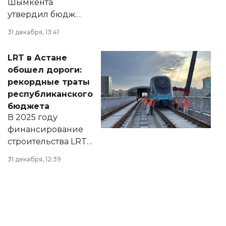
Шымкента
утвердил бюджет
города на 2026–
31 декабря, 13:41
2028 годы.
Соответствующий
LRT в Астане
документ
обошел дороги:
появился в базе
рекордные траты
нормативных
республиканского
правовых актов и
бюджета
на сайте маслихат
В 2025 году
города.
финансирование
строительства LRT
в Астане из
31 декабря, 12:39
республиканского
бюджета достигло
рекордных
объемов.