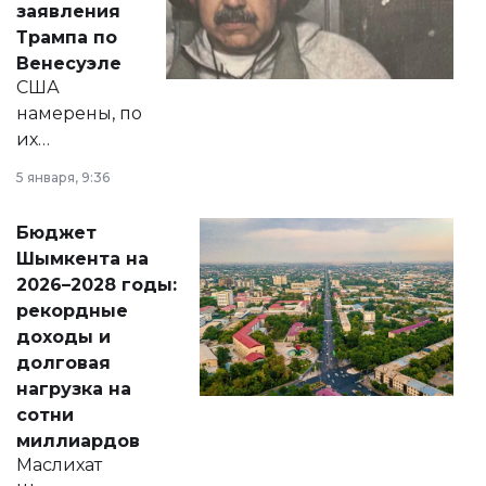
заявления
экономики и
Трампа по
личного здоровья.
Венесуэле
США
намерены, по
их
утверждению,
5 января, 9:36
принести
свободу
Бюджет
народу
Шымкента на
Венесуэлы.
2026–2028 годы:
рекордные
доходы и
долговая
нагрузка на
сотни
миллиардов
Маслихат