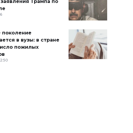
 заявления Трампа по
ле
36
 поколение
ется в вузы: в стране
число пожилых
ов
12:50