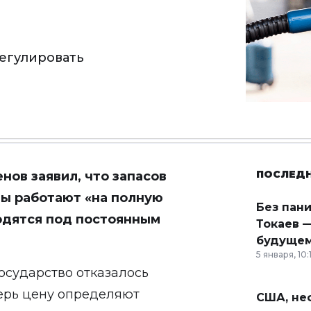
регулировать
ПОСЛЕД
ов заявил, что запасов
ды работают «на полную
Без пан
ходятся под постоянным
Токаев —
будущем
5 января, 10:
осударство отказалось
перь цену определяют
США, неф