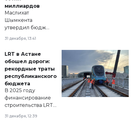
миллиардов
Маслихат
Шымкента
утвердил бюджет
города на 2026–
31 декабря, 13:41
2028 годы.
Соответствующий
LRT в Астане
документ
обошел дороги:
появился в базе
рекордные траты
нормативных
республиканского
правовых актов и
бюджета
на сайте маслихат
В 2025 году
города.
финансирование
строительства LRT
в Астане из
31 декабря, 12:39
республиканского
бюджета достигло
рекордных