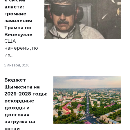
политических
власти:
реформах до
громкие
вопросов армии,
заявления
экономики и
Трампа по
личного здоровья.
Венесуэле
США
намерены, по
их
утверждению,
5 января, 9:36
принести
свободу
Бюджет
народу
Шымкента на
Венесуэлы.
2026–2028 годы:
рекордные
доходы и
долговая
нагрузка на
сотни