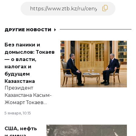
ДРУГИЕ НОВОСТИ
Без паники и
домыслов: Токаев
— о власти,
налогах и
будущем
Казахстана
Президент
Казахстана Касым-
Жомарт Токаев
прокомментировал
5 января, 10:15
сразу несколько
актуальных тем —
США, нефть
от слухов о
и смена