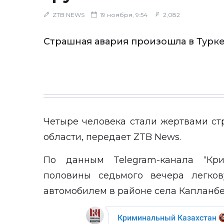
ZTB NEWS
19 ноября, 9:54
2,082
Страшная авария произошла в Турк
Четыре человека стали жертвами ст
области, передает
ZTB News
.
По данным Telegram-канала “Кри
половины седьмого вечера легков
автомобилем в районе села Капланбе