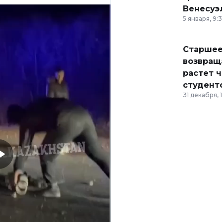
Венесуэ
5 января, 9:
Старшее
возвраща
растет 
студент
31 декабря, 