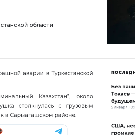
естанской области
ПОСЛЕД
рашной аварии в Туркестанской
Без пан
Токаев —
минальный Казахстан”, около
будущем
ушка столкнулась с грузовым
5 января, 10:
к в Сарыагашском районе.
США, неф
громкие