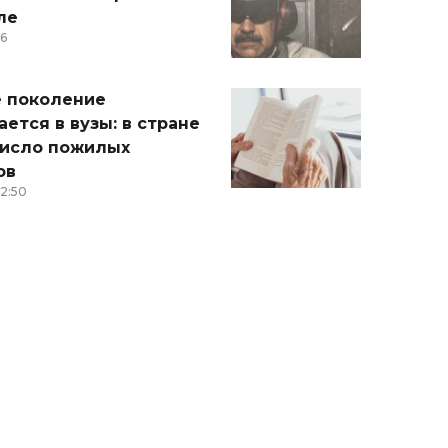
ле
36
 поколение
ется в вузы: в стране
число пожилых
ов
12:50