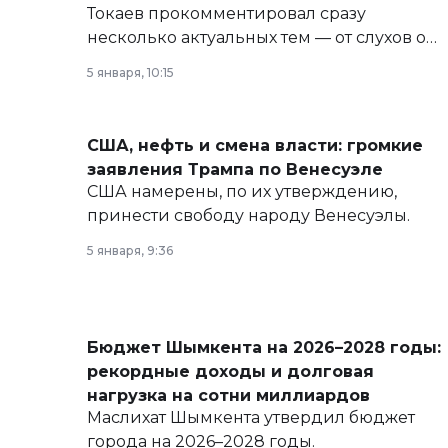
Токаев прокомментировал сразу
несколько актуальных тем — от слухов о
политических реформах до вопросов
5 января, 10:15
армии, экономики и личного здоровья.
США, нефть и смена власти: громкие
заявления Трампа по Венесуэле
США намерены, по их утверждению,
принести свободу народу Венесуэлы.
5 января, 9:36
Бюджет Шымкента на 2026–2028 годы:
рекордные доходы и долговая
нагрузка на сотни миллиардов
Маслихат Шымкента утвердил бюджет
города на 2026–2028 годы.