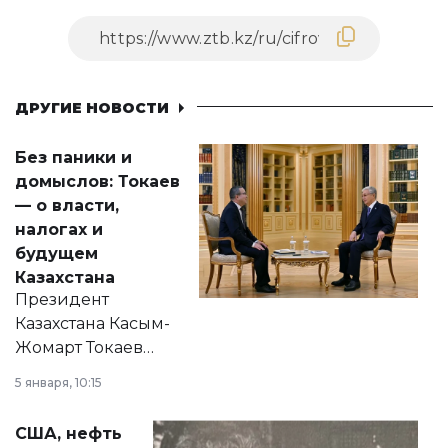
ДРУГИЕ НОВОСТИ
Без паники и
домыслов: Токаев
— о власти,
налогах и
будущем
Казахстана
Президент
Казахстана Касым-
Жомарт Токаев
прокомментировал
5 января, 10:15
сразу несколько
актуальных тем —
США, нефть
от слухов о