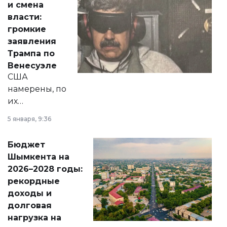
и смена
политических
власти:
реформах до
громкие
вопросов армии,
заявления
экономики и
Трампа по
личного здоровья.
Венесуэле
США
намерены, по
их
утверждению,
5 января, 9:36
принести
свободу
Бюджет
народу
Шымкента на
Венесуэлы.
2026–2028 годы:
рекордные
доходы и
долговая
нагрузка на