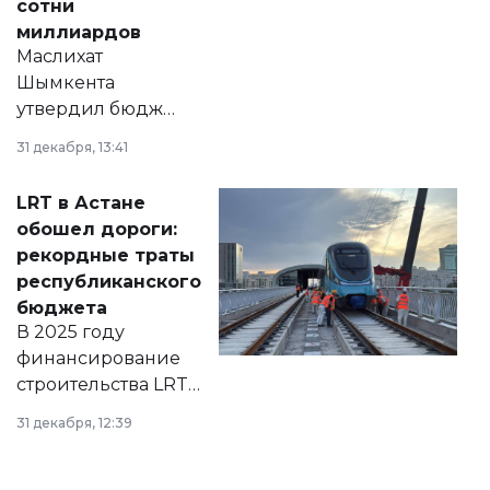
сотни
миллиардов
Маслихат
Шымкента
утвердил бюджет
города на 2026–
31 декабря, 13:41
2028 годы.
Соответствующий
LRT в Астане
документ
обошел дороги:
появился в базе
рекордные траты
нормативных
республиканского
правовых актов и
бюджета
на сайте маслихат
В 2025 году
города.
финансирование
строительства LRT
в Астане из
31 декабря, 12:39
республиканского
бюджета достигло
рекордных