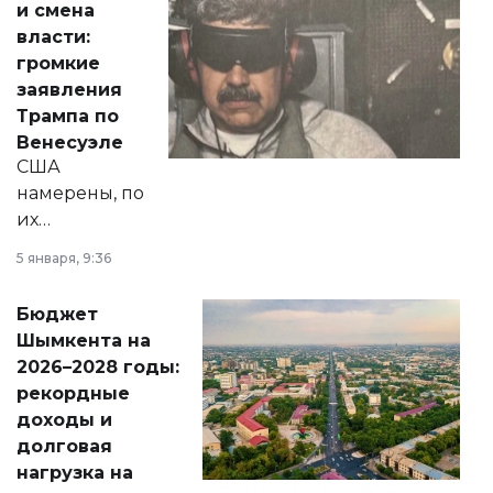
и смена
политических
власти:
реформах до
громкие
вопросов армии,
заявления
экономики и
Трампа по
личного здоровья.
Венесуэле
США
намерены, по
их
утверждению,
5 января, 9:36
принести
свободу
Бюджет
народу
Шымкента на
Венесуэлы.
2026–2028 годы:
рекордные
доходы и
долговая
нагрузка на