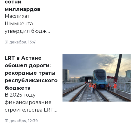
сотни
миллиардов
Маслихат
Шымкента
утвердил бюджет
города на 2026–
31 декабря, 13:41
2028 годы.
Соответствующий
LRT в Астане
документ
обошел дороги:
появился в базе
рекордные траты
нормативных
республиканского
правовых актов и
бюджета
на сайте маслихат
В 2025 году
города.
финансирование
строительства LRT
в Астане из
31 декабря, 12:39
республиканского
бюджета достигло
рекордных