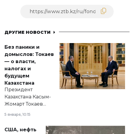
ДРУГИЕ НОВОСТИ
Без паники и
домыслов: Токаев
— о власти,
налогах и
будущем
Казахстана
Президент
Казахстана Касым-
Жомарт Токаев
прокомментировал
5 января, 10:15
сразу несколько
актуальных тем —
США, нефть
от слухов о