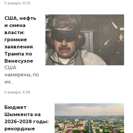
5 января, 10:15
сразу несколько
актуальных тем —
США, нефть
от слухов о
и смена
политических
власти:
реформах до
громкие
вопросов армии,
заявления
экономики и
Трампа по
личного здоровья.
Венесуэле
США
намерены, по
их
утверждению,
5 января, 9:36
принести
свободу
Бюджет
народу
Шымкента на
Венесуэлы.
2026–2028 годы:
рекордные