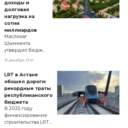
доходы и
долговая
нагрузка на
сотни
миллиардов
Маслихат
Шымкента
утвердил бюджет
города на 2026–
31 декабря, 13:41
2028 годы.
Соответствующий
LRT в Астане
документ
обошел дороги:
появился в базе
рекордные траты
нормативных
республиканского
правовых актов и
бюджета
на сайте маслихат
В 2025 году
города.
финансирование
строительства LRT