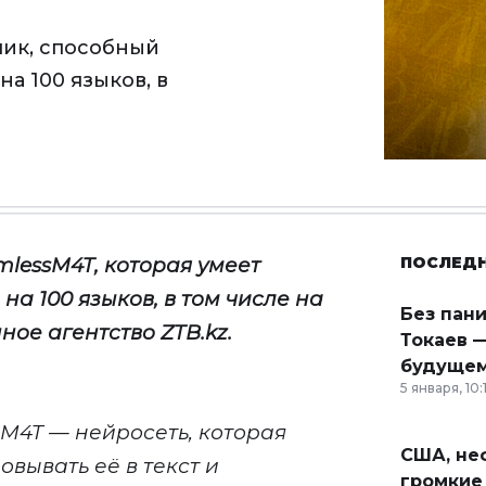
чик, способный
на 100 языков, в
mlessM4T
,
которая умеет
ПОСЛЕД
 на 100 языков
, в том числе на
Без пан
ное агентство
ZTB
.
kz
.
Токаев —
будущем
5 января, 10:
M4T — нейросеть, которая
США, неф
овывать её в текст и
громкие