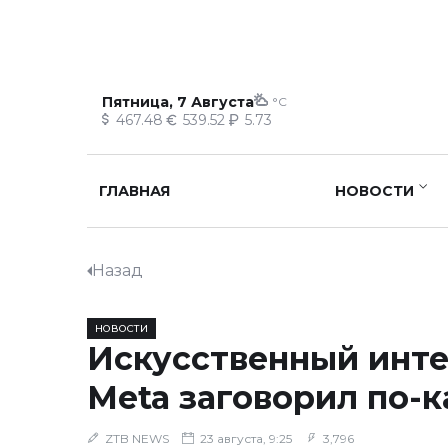
Пятница, 7 Августа
°C
467.48
539.52
5.73
ГЛАВНАЯ
НОВОСТИ
Назад
НОВОСТИ
Искусственный инте
Meta заговорил по-к
ZTB NEWS
23 августа, 9:25
3,796