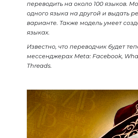
переводить на около 100 языков. М
одного языка на другой и выдать ре
варианте
. Также
модель умеет созда
языках.
Извест
но, что
переводчик будет тепе
мессенджерах
Meta
: Facebook, Wha
Threads.