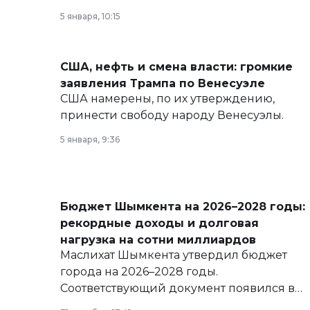
политических реформах до вопросов
5 января, 10:15
армии, экономики и личного здоровья.
США, нефть и смена власти: громкие
заявления Трампа по Венесуэле
США намерены, по их утверждению,
принести свободу народу Венесуэлы.
5 января, 9:36
Бюджет Шымкента на 2026–2028 годы:
рекордные доходы и долговая
нагрузка на сотни миллиардов
Маслихат Шымкента утвердил бюджет
города на 2026–2028 годы.
Соответствующий документ появился в
базе нормативных правовых актов и на