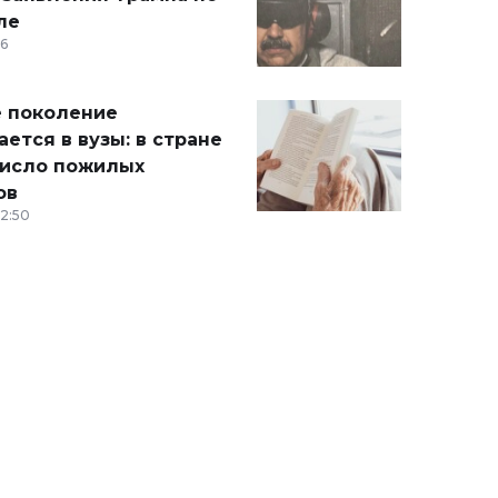
ле
36
 поколение
ется в вузы: в стране
число пожилых
ов
12:50