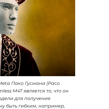
Meta Пако Гусмана (Paco
ess M4T является то, что он
одели для получения
тму быть гибким, например,