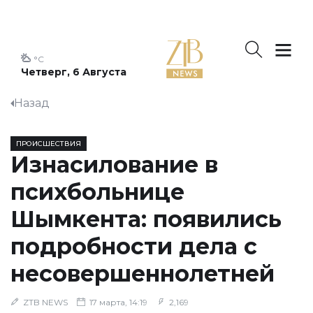
°C
Четверг, 6 Августа
Назад
ПРОИСШЕСТВИЯ
Изнасилование в
психбольнице
Шымкента: появились
подробности дела с
несовершеннолетней
ZTB NEWS
17 марта, 14:19
2,169