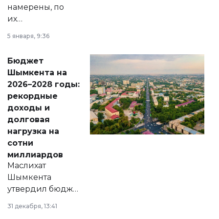
намерены, по
их
утверждению,
5 января, 9:36
принести
свободу
Бюджет
народу
Шымкента на
Венесуэлы.
2026–2028 годы:
рекордные
доходы и
долговая
нагрузка на
сотни
миллиардов
Маслихат
Шымкента
утвердил бюджет
города на 2026–
31 декабря, 13:41
2028 годы.