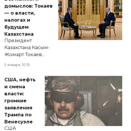
домыслов: Токаев
— о власти,
налогах и
будущем
Казахстана
Президент
Казахстана Касым-
Жомарт Токаев
прокомментировал
5 января, 10:15
сразу несколько
актуальных тем —
США, нефть
от слухов о
и смена
политических
власти:
реформах до
громкие
вопросов армии,
заявления
экономики и
Трампа по
личного здоровья.
Венесуэле
США