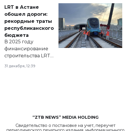
Соответствующий
LRT в Астане
документ
обошел дороги:
появился в базе
рекордные траты
нормативных
республиканского
правовых актов и
бюджета
на сайте маслихат
В 2025 году
города.
финансирование
строительства LRT
в Астане из
31 декабря, 12:39
республиканского
бюджета достигло
рекордных
объемов.
“ZTB NEWS” MEDIA HOLDING
Свидетельство о постановке на учет, переучет
периодического печатного издания, информационного