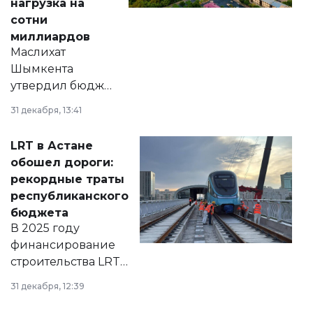
нагрузка на
сотни
миллиардов
Маслихат
Шымкента
утвердил бюджет
города на 2026–
31 декабря, 13:41
2028 годы.
Соответствующий
LRT в Астане
документ
обошел дороги:
появился в базе
рекордные траты
нормативных
республиканского
правовых актов и
бюджета
на сайте маслихат
В 2025 году
города.
финансирование
строительства LRT
в Астане из
31 декабря, 12:39
республиканского
бюджета достигло