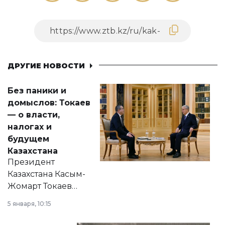
ДРУГИЕ НОВОСТИ
Без паники и
домыслов: Токаев
— о власти,
налогах и
будущем
Казахстана
Президент
Казахстана Касым-
Жомарт Токаев
прокомментировал
5 января, 10:15
сразу несколько
актуальных тем —