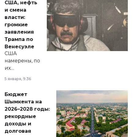
США, нефть
от слухов о
и смена
политических
власти:
реформах до
громкие
вопросов армии,
заявления
экономики и
Трампа по
личного здоровья.
Венесуэле
США
намерены, по
их
утверждению,
5 января, 9:36
принести
свободу
Бюджет
народу
Шымкента на
Венесуэлы.
2026–2028 годы:
рекордные
доходы и
долговая