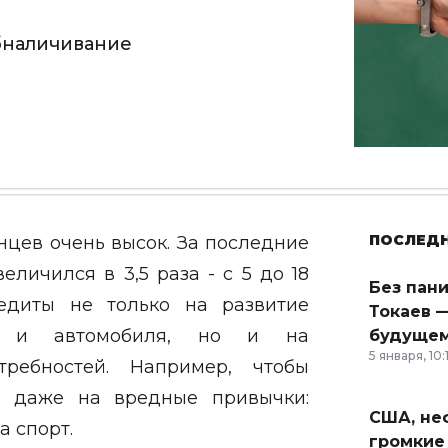
обналичивание
ПОСЛЕД
нцев очень высок. За последние
личился в 3,5 раза - с 5 до 18
Без пан
едиты не только на развитие
Токаев —
ти и автомобиля, но и на
будущем
5 января, 10:
требностей. Например, чтобы
и даже на вредные привычки:
США, неф
а спорт.
громкие