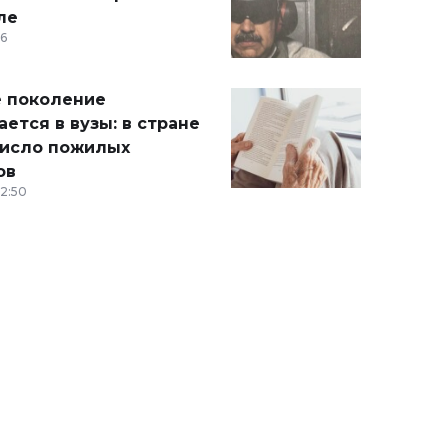
ле
36
 поколение
ется в вузы: в стране
число пожилых
ов
12:50