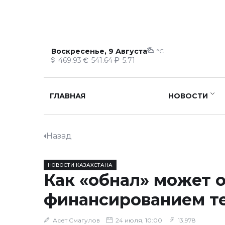
Воскресенье, 9 Августа
°C
469.93
541.64
5.71
ГЛАВНАЯ
НОВОСТИ
Назад
НОВОСТИ КАЗАХСТАНА
Как «обнал» может 
финансированием т
Асет Смагулов
24 июля, 10:00
13,978