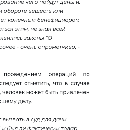
рование чего пойдут деньги.
м обороте веществ или
удет конечным бенефициаром
аться этим, не зная всей
оявились законы “О
очее - очень опрометчиво, -
 проведением операций по
ледует отметить, что в случае
, человек может быть привлечён
ющему делу.
т вызвать в суд для дачи
 и был ли фактически товар