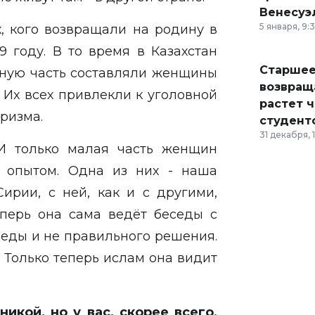
Венесуэ
5 января, 9:
х, кого возвращали на родину в
9 году. В то время в Казахстан
Старшее
вную часть составляли женщины
возвраща
 Их всех привлекли к уголовной
растет 
оризма.
студент
31 декабря, 
 И только малая часть женщин
 опытом. Одна из них - наша
ирии, с ней, как и с другими,
еперь она сама ведёт беседы с
беды и не правильного решения.
 Только теперь ислам она видит
икой, но у вас, скорее всего,