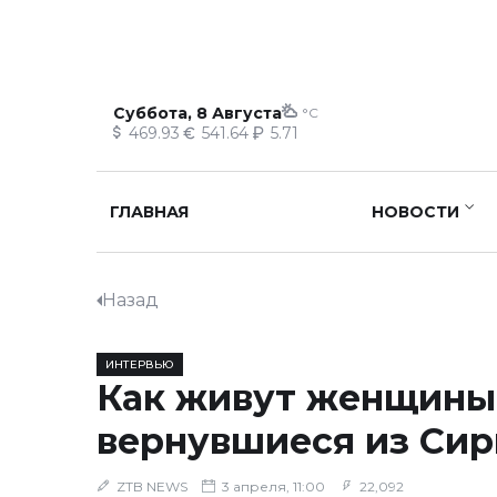
Суббота, 8 Августа
°C
469.93
541.64
5.71
ГЛАВНАЯ
НОВОСТИ
Назад
ИНТЕРВЬЮ
Как живут женщины
вернувшиеся из Си
ZTB NEWS
3 апреля, 11:00
22,092