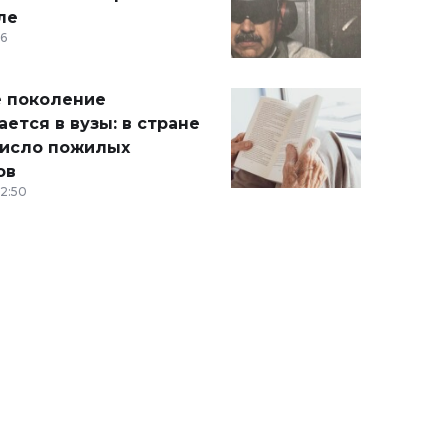
ле
36
 поколение
ется в вузы: в стране
число пожилых
ов
12:50