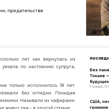
ии, предательстве
ПОСЛЕД
сколько лет как вернулась из
 уехала по настоянию супруга,
Без пан
Токаев —
будущем
ике только исполнилось 18 лет.
5 января, 10:
уезжали без оглядки. Покидая
лизкими. Называли их кафирами.
США, неф
громкие
е живут там - в другой стране.