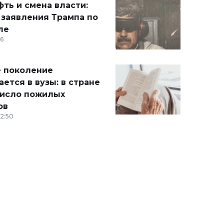
ть и смена власти:
 заявления Трампа по
ле
36
 поколение
ется в вузы: в стране
число пожилых
ов
12:50