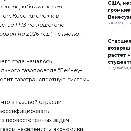
США, неф
газоперерабатывающих
громкие
ан, Карачаганак и в
Венесуэ
5 января, 9:
ьства ГПЗ на Кашагане
ован на 2026 год", - отметил
Старшее
возвраща
растет 
щего года началось
студент
31 декабря, 
ального газопровода “Бейнеу-
репит газотранспортную систему
что в газовой отрасли
иверсифицировать
из первостепенных задач
газом населения и экономики.