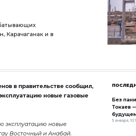
абатывающих
, Карачаганак и в
ПОСЛЕД
нов в правительстве сообщил,
эксплуатацию новые газовые
Без пан
Токаев —
будущем
5 января, 10:
ю эксплуатацию новые
тау Восточный и Анабай.