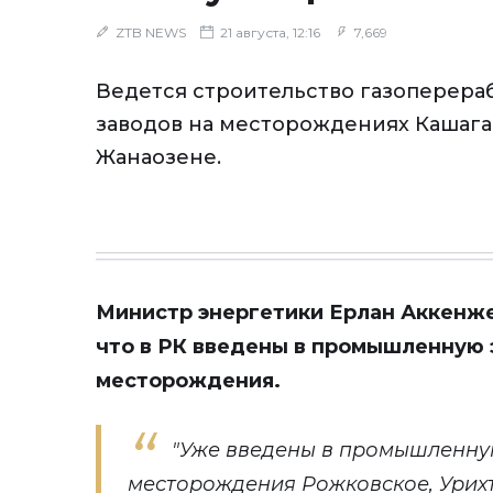
ZTB NEWS
21 августа, 12:16
7,669
Ведется строительство газоперер
заводов на месторождениях Кашаган
Жанаозене.
Министр энергетики Ерлан Аккенже
что в РК введены в промышленную 
месторождения.
"Уже введены в промышленну
месторождения Рожковское, Урих