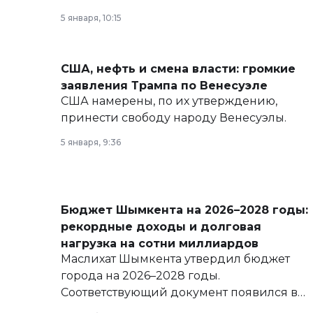
политических реформах до вопросов
5 января, 10:15
армии, экономики и личного здоровья.
США, нефть и смена власти: громкие
заявления Трампа по Венесуэле
США намерены, по их утверждению,
принести свободу народу Венесуэлы.
5 января, 9:36
Бюджет Шымкента на 2026–2028 годы:
рекордные доходы и долговая
нагрузка на сотни миллиардов
Маслихат Шымкента утвердил бюджет
города на 2026–2028 годы.
Соответствующий документ появился в
базе нормативных правовых актов и на