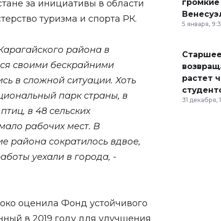
громкие
стане за инициативы в области
Венесуэ
терство туризма и спорта РК.
5 января, 9:
-Карагайского района в
Старшее
ося своими бескрайними
возвраща
растет 
ись в сложной ситуации. Хоть
студент
циональный парк страны, в
31 декабря, 
птиц, в 48 сельских
мало рабочих мест. В
ие района сократилось вдвое,
аботы уехали в города, -
соко оценила Фонд устойчивого
нный в 2019 году для улучшения