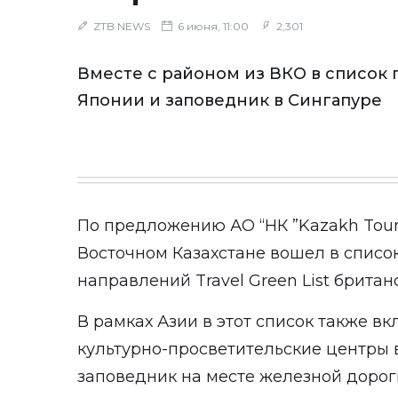
ZTB NEWS
6 июня, 11:00
2,301
Вместе с районом из ВКО в список
Японии и заповедник в Сингапуре
По предложению АО “НК ”Kazakh Tour
Восточном Казахстане вошел в список
направлений Travel Green List британ
В рамках Азии в этот список также вк
культурно-просветительские центры
заповедник на месте железной дорог