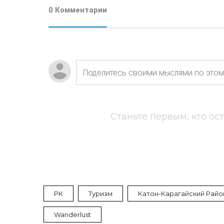
0 Комментарии
Станьте первым, кто ос
РК
Туризм
Катон-Карагайский Райо
Wanderlust