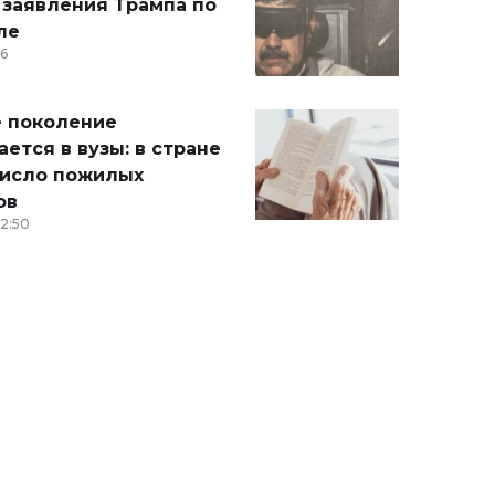
 заявления Трампа по
ле
36
 поколение
ется в вузы: в стране
число пожилых
ов
12:50