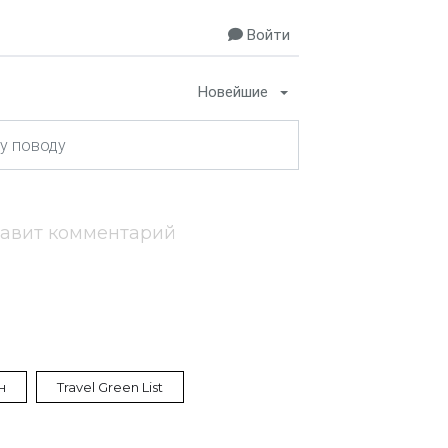
Войти
Новейшие
тавит комментарий
н
Travel Green List