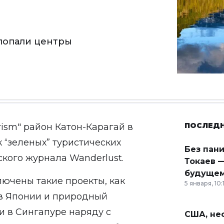
 попали центры
ПОСЛЕД
ism" район Катон-Карагай в
 “зеленых” туристических
Без пан
ского журнала Wanderlust.
Токаев —
будущем
лючены такие проекты, как
5 января, 10:
 в Японии и природный
и в Сингапуре наряду с
США, неф