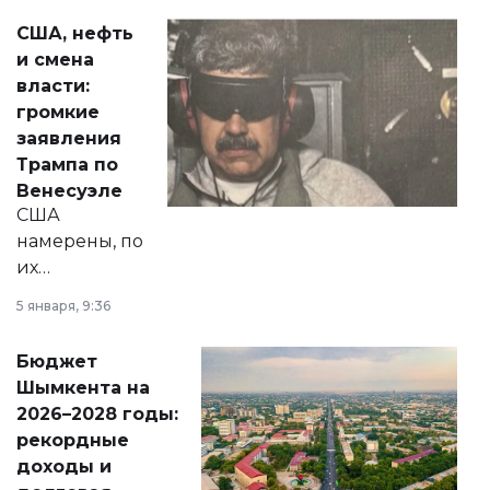
актуальных тем —
США, нефть
от слухов о
и смена
политических
власти:
реформах до
громкие
вопросов армии,
заявления
экономики и
Трампа по
личного здоровья.
Венесуэле
США
намерены, по
их
утверждению,
5 января, 9:36
принести
свободу
Бюджет
народу
Шымкента на
Венесуэлы.
2026–2028 годы:
рекордные
доходы и