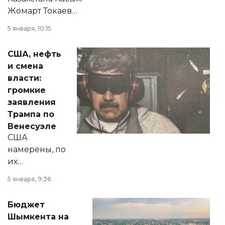
Жомарт Токаев
прокомментировал
5 января, 10:15
сразу несколько
актуальных тем —
США, нефть
от слухов о
и смена
политических
власти:
реформах до
громкие
вопросов армии,
заявления
экономики и
Трампа по
личного здоровья.
Венесуэле
США
намерены, по
их
утверждению,
5 января, 9:36
принести
свободу
Бюджет
народу
Шымкента на
Венесуэлы.