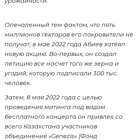
урожайности.
О
печаленный тем фактом, что пять
миллионов г
ектаров
его покровител
и
не
получат
,
в мае 2022 года
Абиев затеял
новую акцию.
Во-первых, он создал
петици
ю
все насчет того же зерна и
угодий
, которую подписали
300 тыс.
человек.
Затем,
8 мая 2022 года с целью
проведения митинга под видом
бесплатного концерта
он
привлек со
всего Казахстана участников
объединения
«
Genezis
» (Фонд