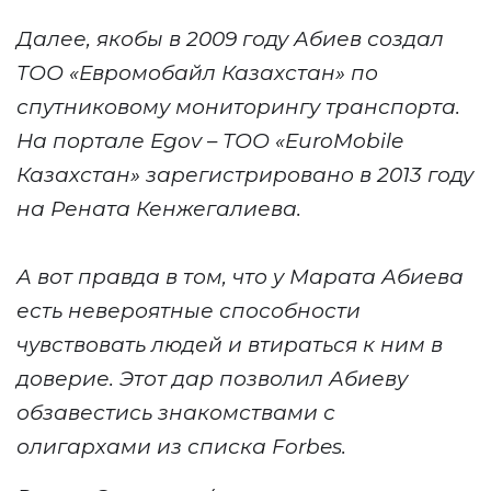
Далее, якобы
в 2009 году
Абиев
создал
ТОО «Евромобайл Казахстан» по
спутниковому мониторингу транспорта.
На портале
Egov – ТОО «EuroMobile
Казахстан» зарегистрировано в 2013 году
на
Ренат
а
Кенжегалиев
а
.
А вот правда в том, что у
Марат
а Абиева
есть невероятные способности
чувствовать людей и втираться к ним в
доверие. Этот дар позволил Абиеву
обзавестись
знакомствами с
олигархами из списка Forbes
.