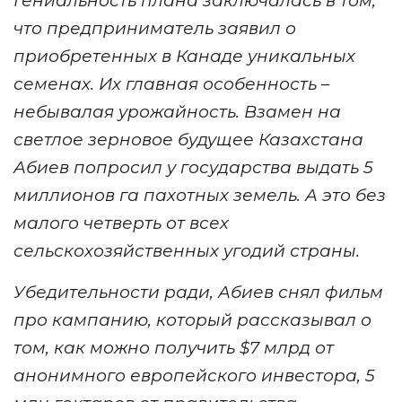
Гениальность плана заключалась в том,
что предприниматель заявил о
приобретенных в Канаде уникальных
семенах. Их главная особенность –
небывал
ая
урожайност
ь. Взамен на
светлое зерновое будущее Казахстана
Абиев попросил у государства
выдать 5
миллионов га пахотных земель.
А это без
малого четверть
от всех
сельскохозяйственных угодий
страны
.
Убедительности ради, Абиев снял фильм
про кампанию, который рассказывал о
том, к
ак можно получить $7 млрд от
анонимного европейского инвестора, 5