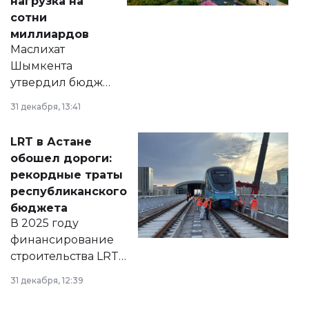
нагрузка на
сотни
миллиардов
Маслихат
Шымкента
утвердил бюджет
города на 2026–
31 декабря, 13:41
2028 годы.
Соответствующий
LRT в Астане
документ
обошел дороги:
появился в базе
рекордные траты
нормативных
республиканского
правовых актов и
бюджета
на сайте маслихат
В 2025 году
города.
финансирование
строительства LRT
в Астане из
31 декабря, 12:39
республиканского
бюджета достигло