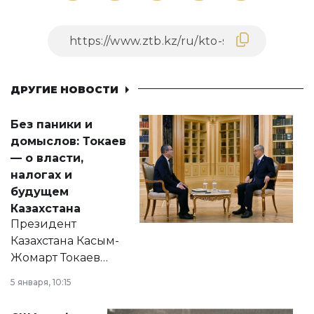
ДРУГИЕ НОВОСТИ
Без паники и
домыслов: Токаев
— о власти,
налогах и
будущем
Казахстана
Президент
Казахстана Касым-
Жомарт Токаев
прокомментировал
5 января, 10:15
сразу несколько
актуальных тем —