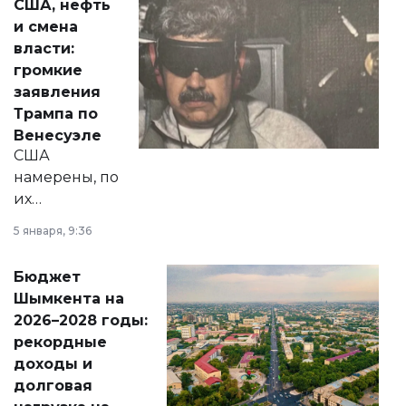
США, нефть
от слухов о
и смена
политических
власти:
реформах до
громкие
вопросов армии,
заявления
экономики и
Трампа по
личного здоровья.
Венесуэле
США
намерены, по
их
утверждению,
5 января, 9:36
принести
свободу
Бюджет
народу
Шымкента на
Венесуэлы.
2026–2028 годы:
рекордные
доходы и
долговая