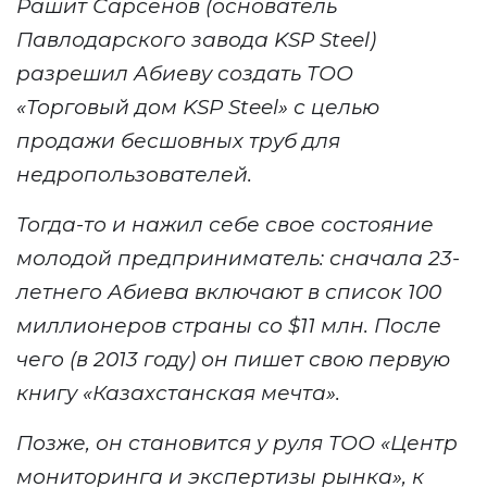
Рашит
Сарсенов
(
основател
ь
Павлодарского завода KSP Steel
)
разреш
ил
Абиеву создать ТОО
«Торговый дом KSP Steel» с целью
продажи бесшовных труб
для
недропользователей.
Тогда
-то
и нажил себе свое состояние
молодой предприниматель
: сначала 23-
летнего Абиева включают
в список 100
миллионеров страны
со $
11 м
лн. После
чего (в 2013 году) он пишет свою
первую
книгу «Казахстанская мечта».
Позже, он становится у руля
ТОО «Центр
мониторинга и экспертизы рынка», к