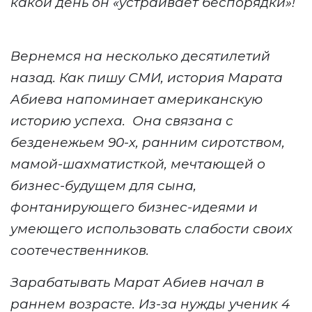
какой день он «устраивает беспорядки»!
Вернемся на несколько десятилетий
назад. Как пишу СМИ, и
стория Марата
Абиева напоминает американскую
истори
ю
успех
а
.
Она
связана с
безденежьем 90-х, ранн
и
м сиротством,
мамой-шахматисткой, мечтающей о
бизнес-будущем для сына,
фонтанирующего бизнес-идеями и
умеющего использовать слабости своих
соотечественников.
Зарабатывать Марат Абиев начал в
раннем возрасте.
Из-за нужды у
ченик 4