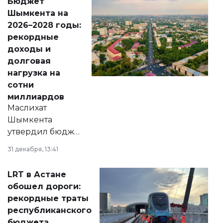
Бюджет
народу
Шымкента на
Венесуэлы.
2026–2028 годы:
рекордные
доходы и
долговая
нагрузка на
сотни
миллиардов
Маслихат
Шымкента
утвердил бюджет
города на 2026–
31 декабря, 13:41
2028 годы.
Соответствующий
LRT в Астане
документ
обошел дороги:
появился в базе
рекордные траты
нормативных
республиканского
правовых актов и
бюджета