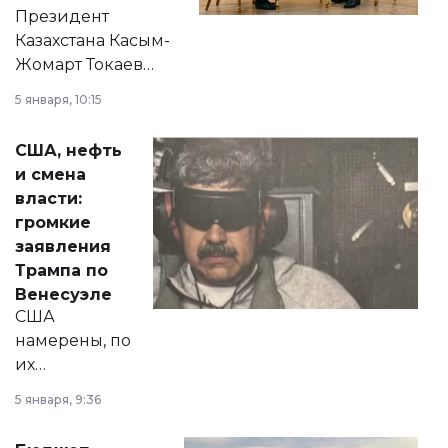
Президент
Казахстана Касым-
Жомарт Токаев
прокомментировал
5 января, 10:15
сразу несколько
актуальных тем —
США, нефть
от слухов о
и смена
политических
власти:
реформах до
громкие
вопросов армии,
заявления
экономики и
Трампа по
личного здоровья.
Венесуэле
США
намерены, по
их
утверждению,
5 января, 9:36
принести
свободу