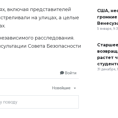
ях, включая представителей
США, неф
громкие
стреливали на улицах, а целые
Венесуэ
х.
5 января, 9:
 независимого расследования.
Старшее
нсультации Совета Безопасности
возвраща
растет 
студент
31 декабря, 
Войти
Новейшие