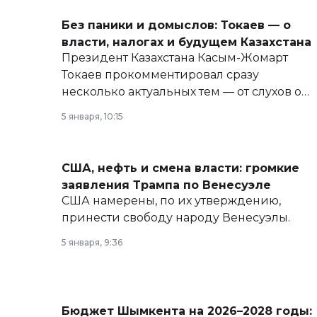
Без паники и домыслов: Токаев — о
власти, налогах и будущем Казахстана
Президент Казахстана Касым-Жомарт
Токаев прокомментировал сразу
несколько актуальных тем — от слухов о
политических реформах до вопросов
5 января, 10:15
армии, экономики и личного здоровья.
США, нефть и смена власти: громкие
заявления Трампа по Венесуэле
США намерены, по их утверждению,
принести свободу народу Венесуэлы.
5 января, 9:36
Бюджет Шымкента на 2026–2028 годы: