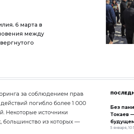
лия. 6 марта в
кновения между
свергнутого
ПОСЛЕД
оринга за соблюдением прав
 действий погибло более 1 000
Без пан
й. Некоторые источники
Токаев —
, большинство из которых —
будущем
5 января, 10: