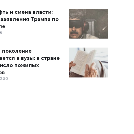
ть и смена власти:
 заявления Трампа по
ле
36
 поколение
ется в вузы: в стране
число пожилых
ов
12:50