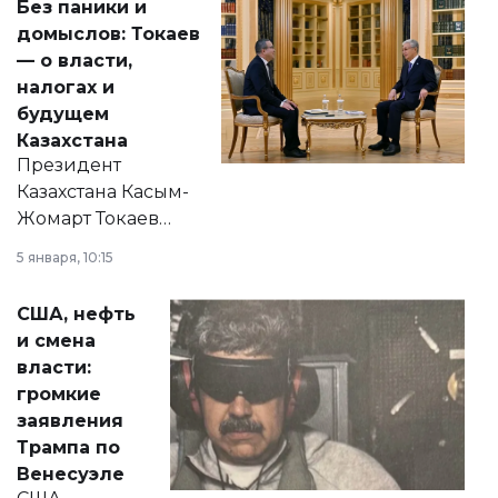
Без паники и
домыслов: Токаев
— о власти,
налогах и
будущем
Казахстана
Президент
Казахстана Касым-
Жомарт Токаев
прокомментировал
5 января, 10:15
сразу несколько
актуальных тем —
США, нефть
от слухов о
и смена
политических
власти:
реформах до
громкие
вопросов армии,
заявления
экономики и
Трампа по
личного здоровья.
Венесуэле