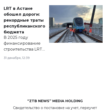
Соответствующий
LRT в Астане
документ
обошел дороги:
появился в базе
рекордные траты
нормативных
республиканского
правовых актов и
бюджета
на сайте маслихат
В 2025 году
города.
финансирование
строительства LRT
в Астане из
31 декабря, 12:39
республиканского
бюджета достигло
рекордных
объемов.
“ZTB NEWS” MEDIA HOLDING
Свидетельство о постановке на учет, переучет