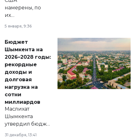
США
намерены, по
их
утверждению,
5 января, 9:36
принести
свободу
Бюджет
народу
Шымкента на
Венесуэлы.
2026–2028 годы:
рекордные
доходы и
долговая
нагрузка на
сотни
миллиардов
Маслихат
Шымкента
утвердил бюджет
города на 2026–
31 декабря, 13:41
2028 годы.