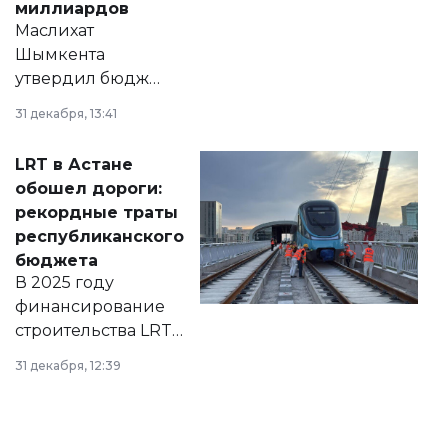
миллиардов
Маслихат
Шымкента
утвердил бюджет
города на 2026–
31 декабря, 13:41
2028 годы.
Соответствующий
LRT в Астане
документ
обошел дороги:
появился в базе
рекордные траты
нормативных
республиканского
правовых актов и
бюджета
на сайте маслихат
В 2025 году
города.
финансирование
строительства LRT
в Астане из
31 декабря, 12:39
республиканского
бюджета достигло
рекордных