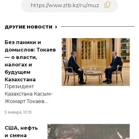
ДРУГИЕ НОВОСТИ
Без паники и
домыслов: Токаев
— о власти,
налогах и
будущем
Казахстана
Президент
Казахстана Касым-
Жомарт Токаев
прокомментировал
5 января, 10:15
сразу несколько
актуальных тем —
США, нефть
от слухов о
и смена
политических