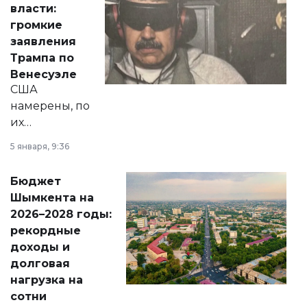
власти:
реформах до
громкие
вопросов армии,
заявления
экономики и
Трампа по
личного здоровья.
Венесуэле
США
намерены, по
их
утверждению,
5 января, 9:36
принести
свободу
Бюджет
народу
Шымкента на
Венесуэлы.
2026–2028 годы:
рекордные
доходы и
долговая
нагрузка на
сотни