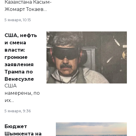
Казахстана Касым-
Жомарт Токаев
прокомментировал
5 января, 10:15
сразу несколько
актуальных тем —
США, нефть
от слухов о
и смена
политических
власти:
реформах до
громкие
вопросов армии,
заявления
экономики и
Трампа по
личного здоровья.
Венесуэле
США
намерены, по
их
утверждению,
5 января, 9:36
принести
свободу
Бюджет
народу
Шымкента на