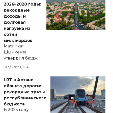
Венесуэлы.
2026–2028 годы:
рекордные
доходы и
долговая
нагрузка на
сотни
миллиардов
Маслихат
Шымкента
утвердил бюджет
города на 2026–
31 декабря, 13:41
2028 годы.
Соответствующий
LRT в Астане
документ
обошел дороги:
появился в базе
рекордные траты
нормативных
республиканского
правовых актов и
бюджета
на сайте маслихат
В 2025 году
города.