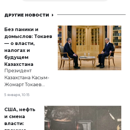
ДРУГИЕ НОВОСТИ
Без паники и
домыслов: Токаев
— о власти,
налогах и
будущем
Казахстана
Президент
Казахстана Касым-
Жомарт Токаев
прокомментировал
5 января, 10:15
сразу несколько
актуальных тем —
США, нефть
от слухов о
и смена
политических
власти:
реформах до