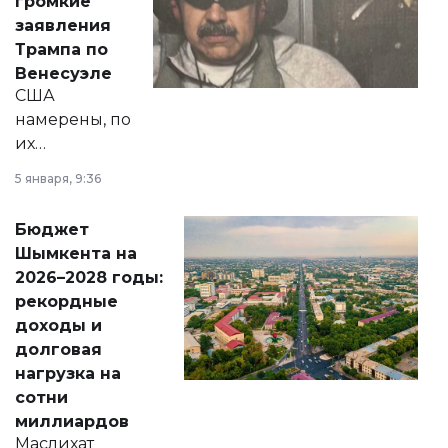
громкие
вопросов армии,
заявления
экономики и
Трампа по
личного здоровья.
Венесуэле
США
намерены, по
их
утверждению,
5 января, 9:36
принести
свободу
Бюджет
народу
Шымкента на
Венесуэлы.
2026–2028 годы:
рекордные
доходы и
долговая
нагрузка на
сотни
миллиардов
Маслихат