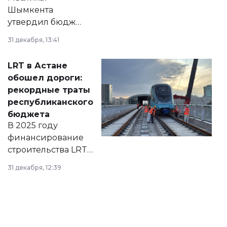
Шымкента
утвердил бюджет
города на 2026–
31 декабря, 13:41
2028 годы.
Соответствующий
LRT в Астане
документ
обошел дороги:
появился в базе
рекордные траты
нормативных
республиканского
правовых актов и
бюджета
на сайте маслихат
В 2025 году
города.
финансирование
строительства LRT
в Астане из
31 декабря, 12:39
республиканского
бюджета достигло
рекордных
объемов.