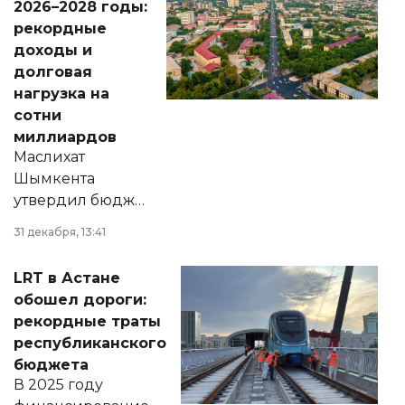
2026–2028 годы:
рекордные
доходы и
долговая
нагрузка на
сотни
миллиардов
Маслихат
Шымкента
утвердил бюджет
города на 2026–
31 декабря, 13:41
2028 годы.
Соответствующий
LRT в Астане
документ
обошел дороги:
появился в базе
рекордные траты
нормативных
республиканского
правовых актов и
бюджета
на сайте маслихат
В 2025 году
города.