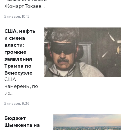
Жомарт Токаев
прокомментировал
5 января, 10:15
сразу несколько
актуальных тем —
США, нефть
от слухов о
и смена
политических
власти:
реформах до
громкие
вопросов армии,
заявления
экономики и
Трампа по
личного здоровья.
Венесуэле
США
намерены, по
их
утверждению,
5 января, 9:36
принести
свободу
Бюджет
народу
Шымкента на
Венесуэлы.