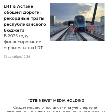
Соответствующий
LRT в Астане
документ
обошел дороги:
появился в базе
рекордные траты
нормативных
республиканского
правовых актов и
бюджета
на сайте маслихат
В 2025 году
города.
финансирование
строительства LRT
в Астане из
31 декабря, 12:39
республиканского
бюджета достигло
рекордных
объемов.
“ZTB NEWS” MEDIA HOLDING
Свидетельство о постановке на учет, переучет
периодического печатного издания, информационного