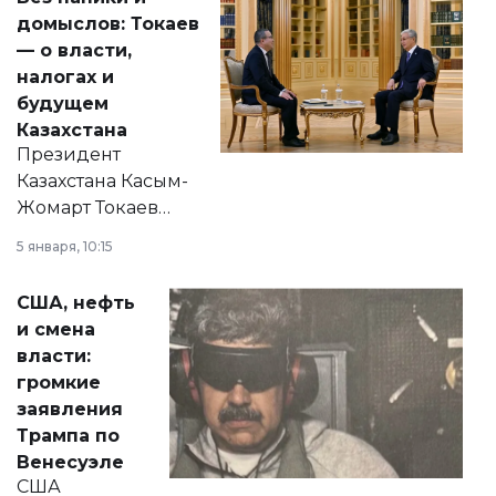
домыслов: Токаев
— о власти,
налогах и
будущем
Казахстана
Президент
Казахстана Касым-
Жомарт Токаев
прокомментировал
5 января, 10:15
сразу несколько
актуальных тем —
США, нефть
от слухов о
и смена
политических
власти:
реформах до
громкие
вопросов армии,
заявления
экономики и
Трампа по
личного здоровья.
Венесуэле
США