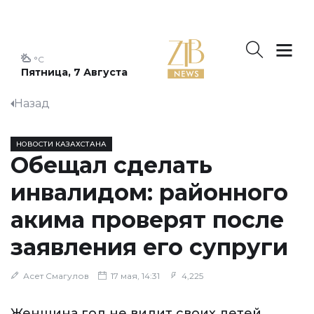
°C
Пятница, 7 Августа
Назад
НОВОСТИ КАЗАХСТАНА
Обещал сделать
инвалидом: районного
акима проверят после
заявления его супруги
Асет Смагулов
17 мая, 14:31
4,225
Женщина год не видит своих детей