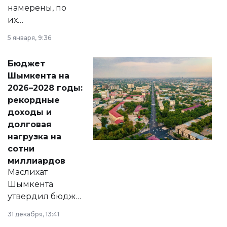
намерены, по
их
утверждению,
5 января, 9:36
принести
свободу
Бюджет
народу
Шымкента на
Венесуэлы.
2026–2028 годы:
рекордные
доходы и
долговая
нагрузка на
сотни
миллиардов
Маслихат
Шымкента
утвердил бюджет
города на 2026–
31 декабря, 13:41
2028 годы.