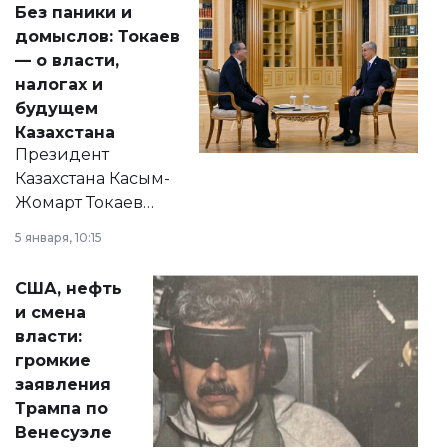
Без паники и
домыслов: Токаев
— о власти,
налогах и
будущем
Казахстана
Президент
Казахстана Касым-
Жомарт Токаев
прокомментировал
5 января, 10:15
сразу несколько
актуальных тем —
США, нефть
от слухов о
и смена
политических
власти:
реформах до
громкие
вопросов армии,
заявления
экономики и
Трампа по
личного здоровья.
Венесуэле