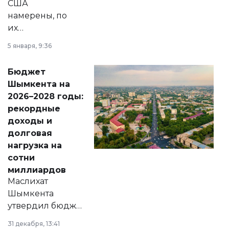
США
намерены, по
их
утверждению,
5 января, 9:36
принести
свободу
Бюджет
народу
Шымкента на
Венесуэлы.
2026–2028 годы:
рекордные
доходы и
долговая
нагрузка на
сотни
миллиардов
Маслихат
Шымкента
утвердил бюджет
города на 2026–
31 декабря, 13:41