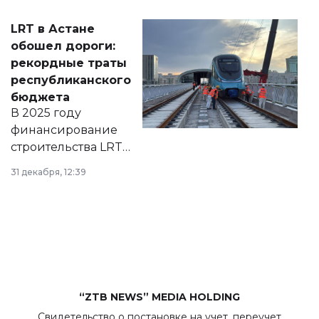
2028 годы.
Соответствующий
LRT в Астане
документ
обошел дороги:
появился в базе
рекордные траты
нормативных
республиканского
правовых актов и
бюджета
на сайте маслихат
В 2025 году
города.
финансирование
строительства LRT
в Астане из
31 декабря, 12:39
республиканского
бюджета достигло
рекордных
объемов.
“ZTB NEWS” MEDIA HOLDING
Свидетельство о постановке на учет, переучет