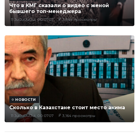
Что в КМГ сказали о видео с женой
бывшего топ-менеджера
11 JulJulJulJul, 00:0707
3,864 просмотры
НОВОСТИ
Сколько в Казахстане стоит место акима
11 JulJulJulJul, 00:0707
3,164 просмотры