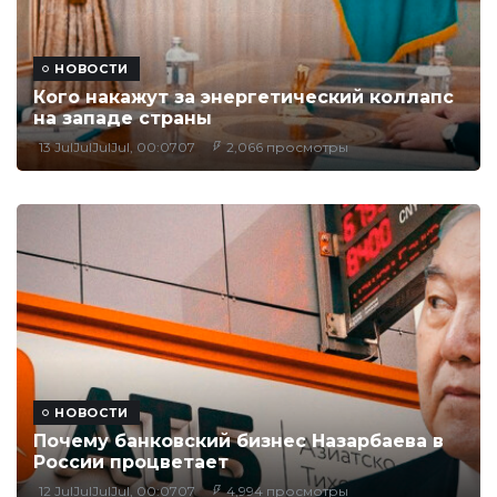
НОВОСТИ
Кого накажут за энергетический коллапс
на западе страны
13 JulJulJulJul, 00:0707
2,066 просмотры
НОВОСТИ
Почему банковский бизнес Назарбаева в
России процветает
12 JulJulJulJul, 00:0707
4,994 просмотры