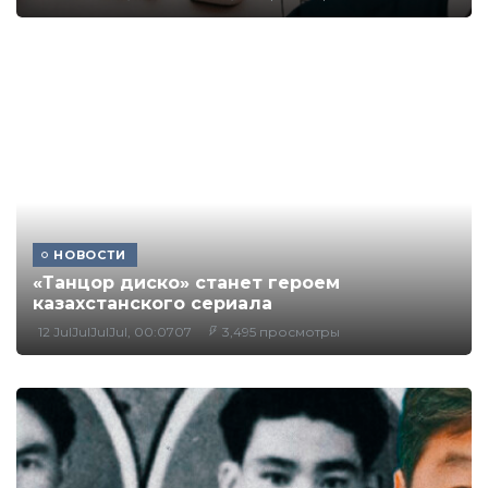
НОВОСТИ
«Танцор диско» станет героем
казахстанского сериала
12 JulJulJulJul, 00:0707
3,495 просмотры