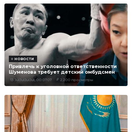
НОВОСТИ
Привлечь к уголовной ответственности
Шуменова требует детский омбудсмен
13 JulJulJulJul, 00:0707
2,200 просмотры