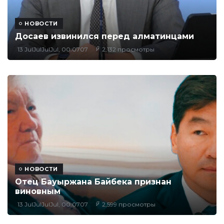
НОВОСТИ
Досаев извинился перед алматинцами
13 JulJulJulJul, 00:0707
2,132 просмотры
НОВОСТИ
Отец Бауыржана Байбека признан
виновным
13 JulJulJulJul, 00:0707
2,599 просмотры