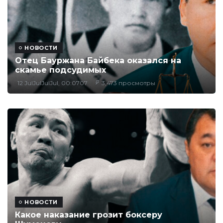
НОВОСТИ
Отец Бауржана Байбека оказался на
скамье подсудимых
12 JulJulJulJul, 00:0707
3,473 просмотры
НОВОСТИ
Какое наказание грозит боксеру