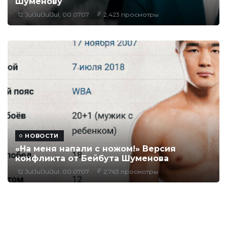
Шуменову
12 JulJulJulJul, 00:0707
2,423 просмотры
НОВОСТИ
«На меня напали с ножом!» Версия
конфликта от Бейбута Шуменова
12 JulJulJulJul, 00:0707
2,763 просмотры