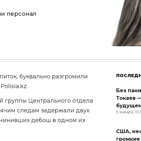
и персонал
ПОСЛЕД
питок, буквально разгромили
т
Polisia.kz
.
Без пан
Токаев —
й группы Центрального отдела
будущем
рячим следам задержали двух
5 января, 10:
 учинивших дебош в одном из
США, неф
громкие