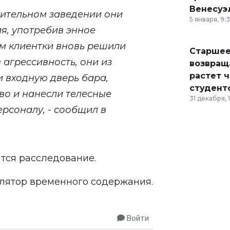
Венесуэ
лительном заведении они
5 января, 9:
я, употребив энное
ем клиентки вновь решили
Старшее
 агрессивность, они из
возвраща
растет 
 входную дверь бара,
студент
во и нанесли телесные
31 декабря, 
соналу, - сообщил в
тся расследование.
лятор временного содержания.
Войти