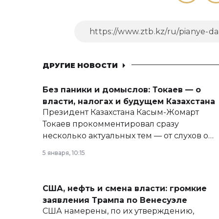
ДРУГИЕ НОВОСТИ
Без паники и домыслов: Токаев — о
власти, налогах и будущем Казахстана
Президент Казахстана Касым-Жомарт
Токаев прокомментировал сразу
несколько актуальных тем — от слухов о
политических реформах до вопросов
5 января, 10:15
армии, экономики и личного здоровья.
США, нефть и смена власти: громкие
заявления Трампа по Венесуэле
США намерены, по их утверждению,