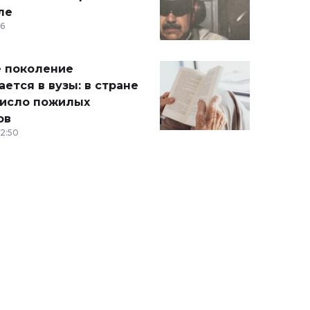
ле
36
 поколение
ется в вузы: в стране
число пожилых
ов
12:50