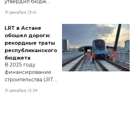
утвердил бюджет
города на 2026–
31 декабря, 13:41
2028 годы.
Соответствующий
LRT в Астане
документ
обошел дороги:
появился в базе
рекордные траты
нормативных
республиканского
правовых актов и
бюджета
на сайте маслихат
В 2025 году
города.
финансирование
строительства LRT
в Астане из
31 декабря, 12:39
республиканского
бюджета достигло
рекордных
объемов.