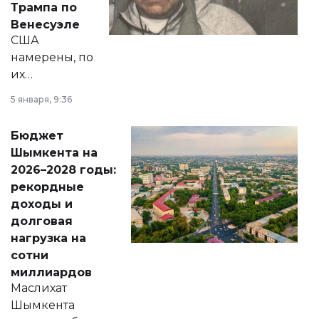
Трампа по
личного здоровья.
Венесуэле
США
намерены, по
их
утверждению,
5 января, 9:36
принести
свободу
Бюджет
народу
Шымкента на
Венесуэлы.
2026–2028 годы:
рекордные
доходы и
долговая
нагрузка на
сотни
миллиардов
Маслихат
Шымкента