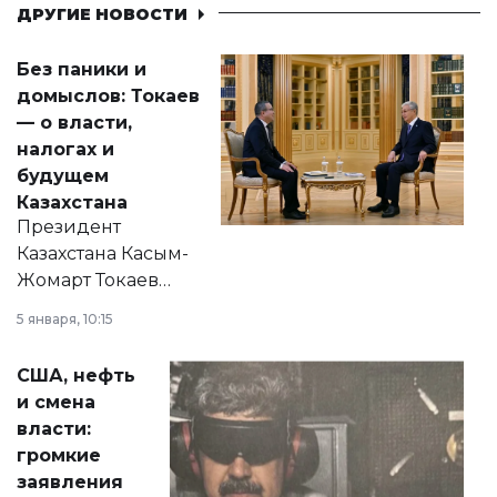
ДРУГИЕ НОВОСТИ
Без паники и
домыслов: Токаев
— о власти,
налогах и
будущем
Казахстана
Президент
Казахстана Касым-
Жомарт Токаев
прокомментировал
5 января, 10:15
сразу несколько
актуальных тем —
США, нефть
от слухов о
и смена
политических
власти:
реформах до
громкие
вопросов армии,
заявления
экономики и