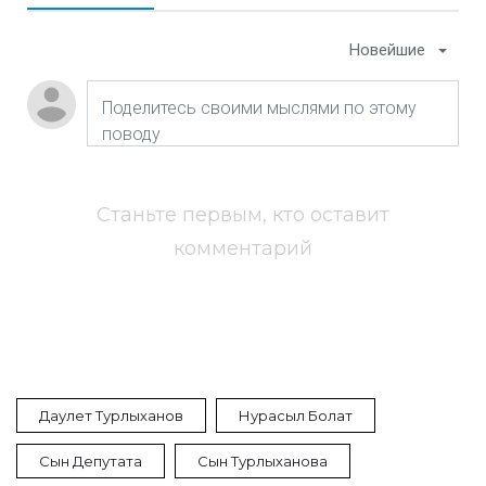
Новейшие
Станьте первым, кто оставит
комментарий
Даулет Турлыханов
Нурасыл Болат
Сын Депутата
Сын Турлыханова