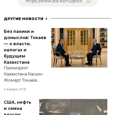
ДРУГИЕ НОВОСТИ
Без паники и
домыслов: Токаев
— о власти,
налогах и
будущем
Казахстана
Президент
Казахстана Касым-
Жомарт Токаев
прокомментировал
5 января, 10:15
сразу несколько
актуальных тем —
США, нефть
от слухов о
и смена
политических
власти: