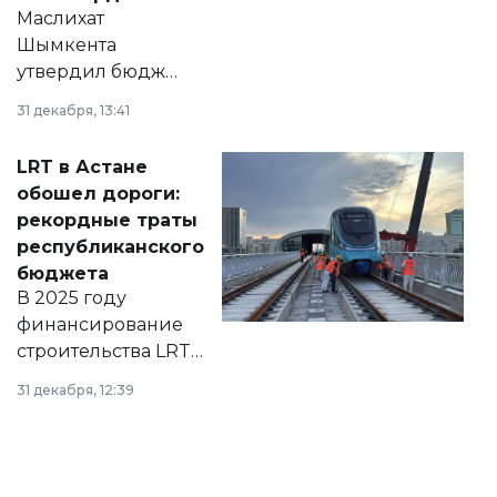
Маслихат
Шымкента
утвердил бюджет
города на 2026–
31 декабря, 13:41
2028 годы.
Соответствующий
LRT в Астане
документ
обошел дороги:
появился в базе
рекордные траты
нормативных
республиканского
правовых актов и
бюджета
на сайте маслихат
В 2025 году
города.
финансирование
строительства LRT
в Астане из
31 декабря, 12:39
республиканского
бюджета достигло
рекордных
объемов.