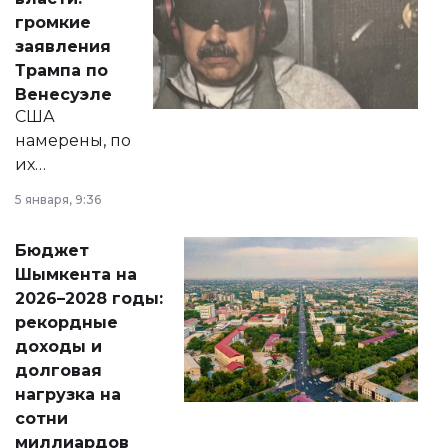
реформах до
громкие
вопросов армии,
заявления
экономики и
Трампа по
личного здоровья.
Венесуэле
США
намерены, по
их
утверждению,
5 января, 9:36
принести
свободу
Бюджет
народу
Шымкента на
Венесуэлы.
2026–2028 годы:
рекордные
доходы и
долговая
нагрузка на
сотни
миллиардов