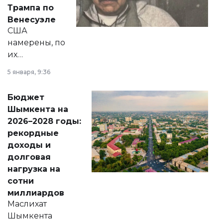
экономики и
Трампа по
личного здоровья.
Венесуэле
США
намерены, по
их
утверждению,
5 января, 9:36
принести
свободу
Бюджет
народу
Шымкента на
Венесуэлы.
2026–2028 годы:
рекордные
доходы и
долговая
нагрузка на
сотни
миллиардов
Маслихат
Шымкента