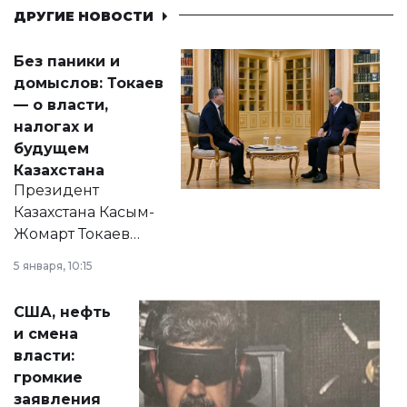
ДРУГИЕ НОВОСТИ
Без паники и
домыслов: Токаев
— о власти,
налогах и
будущем
Казахстана
Президент
Казахстана Касым-
Жомарт Токаев
прокомментировал
5 января, 10:15
сразу несколько
актуальных тем —
США, нефть
от слухов о
и смена
политических
власти:
реформах до
громкие
вопросов армии,
заявления