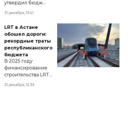
утвердил бюджет
города на 2026–
31 декабря, 13:41
2028 годы.
Соответствующий
LRT в Астане
документ
обошел дороги:
появился в базе
рекордные траты
нормативных
республиканского
правовых актов и
бюджета
на сайте маслихат
В 2025 году
города.
финансирование
строительства LRT
в Астане из
31 декабря, 12:39
республиканского
бюджета достигло
рекордных
объемов.