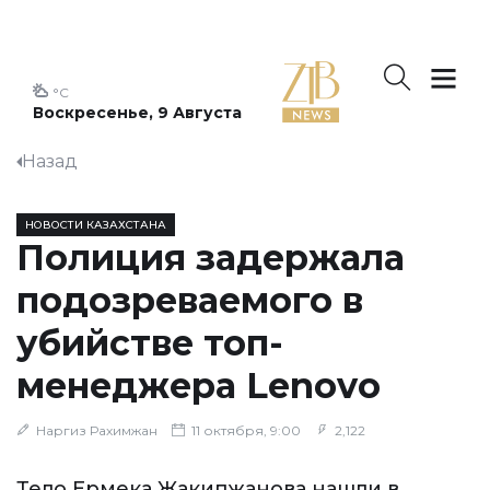
°C
Воскресенье, 9 Августа
Назад
НОВОСТИ КАЗАХСТАНА
Полиция задержала
подозреваемого в
убийстве топ-
менеджера Lenovo
Наргиз Рахимжан
11 октября, 9:00
2,122
Тело Ермека Жакипжанова нашли в