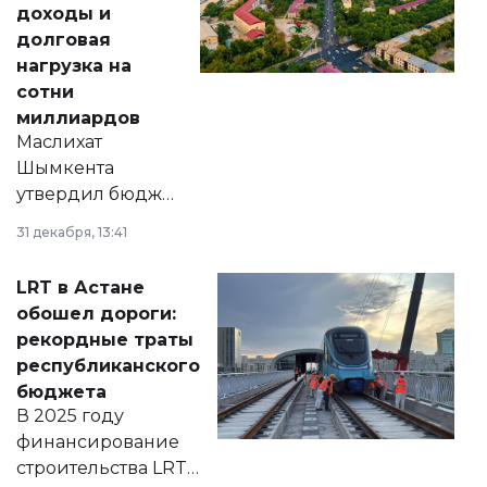
доходы и
долговая
нагрузка на
сотни
миллиардов
Маслихат
Шымкента
утвердил бюджет
города на 2026–
31 декабря, 13:41
2028 годы.
Соответствующий
LRT в Астане
документ
обошел дороги:
появился в базе
рекордные траты
нормативных
республиканского
правовых актов и
бюджета
на сайте маслихат
В 2025 году
города.
финансирование
строительства LRT