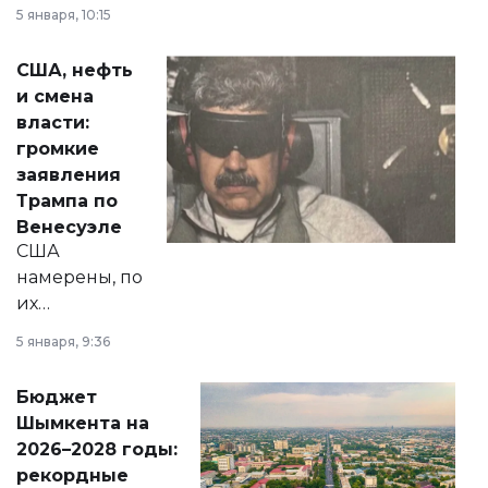
прокомментировал
5 января, 10:15
сразу несколько
актуальных тем —
США, нефть
от слухов о
и смена
политических
власти:
реформах до
громкие
вопросов армии,
заявления
экономики и
Трампа по
личного здоровья.
Венесуэле
США
намерены, по
их
утверждению,
5 января, 9:36
принести
свободу
Бюджет
народу
Шымкента на
Венесуэлы.
2026–2028 годы:
рекордные