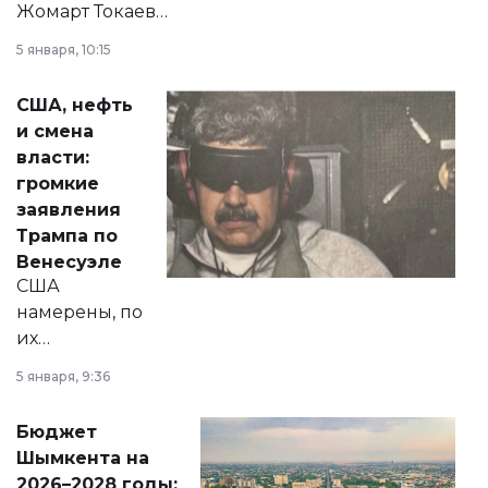
Жомарт Токаев
прокомментировал
5 января, 10:15
сразу несколько
актуальных тем —
США, нефть
от слухов о
и смена
политических
власти:
реформах до
громкие
вопросов армии,
заявления
экономики и
Трампа по
личного здоровья.
Венесуэле
США
намерены, по
их
утверждению,
5 января, 9:36
принести
свободу
Бюджет
народу
Шымкента на
Венесуэлы.
2026–2028 годы: