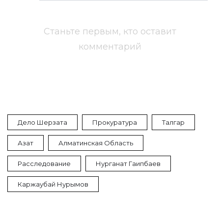
Станьте первым, кто оставит
комментарий
Дело Шерзата
Прокуратура
Талгар
Азат
Алматинская Область
Расследование
Нурганат Гаипбаев
Каржаубай Нурымов