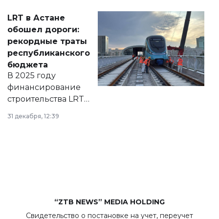
Соответствующий
LRT в Астане
документ
обошел дороги:
появился в базе
рекордные траты
нормативных
республиканского
правовых актов и
бюджета
на сайте маслихат
В 2025 году
города.
финансирование
строительства LRT
в Астане из
31 декабря, 12:39
республиканского
бюджета достигло
рекордных
объемов.
“ZTB NEWS” MEDIA HOLDING
Свидетельство о постановке на учет, переучет