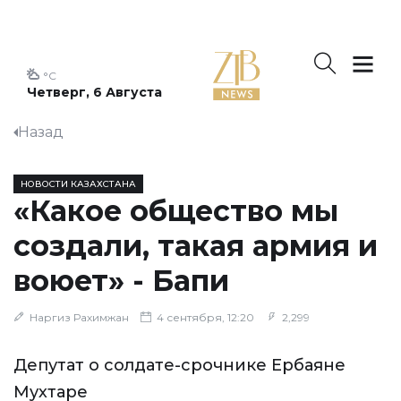
°C
Четверг, 6 Августа
Назад
НОВОСТИ КАЗАХСТАНА
«Какое общество мы
создали, такая армия и
воюет» - Бапи
Наргиз Рахимжан
4 сентября, 12:20
2,299
Депутат о солдате-срочнике Ербаяне
Мухтаре