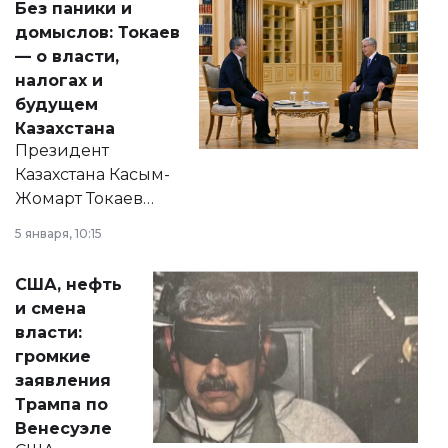
Без паники и
домыслов: Токаев
— о власти,
налогах и
будущем
Казахстана
Президент
Казахстана Касым-
Жомарт Токаев
прокомментировал
5 января, 10:15
сразу несколько
актуальных тем —
США, нефть
от слухов о
и смена
политических
власти:
реформах до
громкие
вопросов армии,
заявления
экономики и
Трампа по
личного здоровья.
Венесуэле