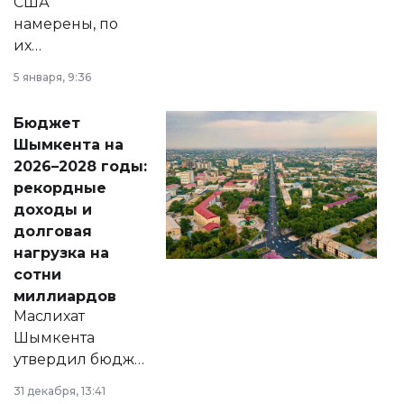
США
намерены, по
их
утверждению,
5 января, 9:36
принести
свободу
Бюджет
народу
Шымкента на
Венесуэлы.
2026–2028 годы:
рекордные
доходы и
долговая
нагрузка на
сотни
миллиардов
Маслихат
Шымкента
утвердил бюджет
города на 2026–
31 декабря, 13:41
2028 годы.