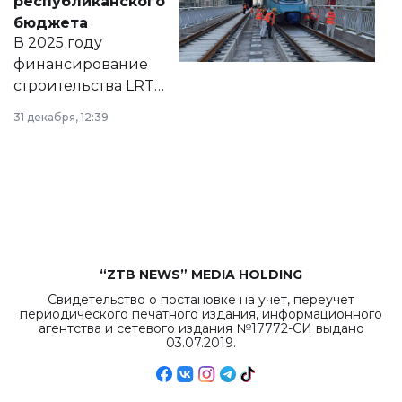
республиканского
правовых актов и
бюджета
на сайте маслихат
В 2025 году
города.
финансирование
строительства LRT
в Астане из
31 декабря, 12:39
республиканского
бюджета достигло
рекордных
объемов.
“ZTB NEWS” MEDIA HOLDING
Свидетельство о постановке на учет, переучет
периодического печатного издания, информационного
агентства и сетевого издания №17772-СИ выдано
03.07.2019.