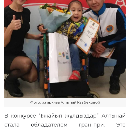
Фото: из архива Алтынай Казбековой
В конкурсе “Ғажайып жұлдыздар” Алтынай
стала обладателем гран-при. Это