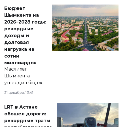
свободу
Бюджет
народу
Шымкента на
Венесуэлы.
2026–2028 годы:
рекордные
доходы и
долговая
нагрузка на
сотни
миллиардов
Маслихат
Шымкента
утвердил бюджет
города на 2026–
31 декабря, 13:41
2028 годы.
Соответствующий
LRT в Астане
документ
обошел дороги:
появился в базе
рекордные траты
нормативных