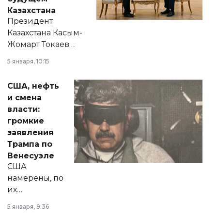
Казахстана
Президент
Казахстана Касым-
Жомарт Токаев
прокомментировал
5 января, 10:15
сразу несколько
актуальных тем —
США, нефть
от слухов о
и смена
политических
власти:
реформах до
громкие
вопросов армии,
заявления
экономики и
Трампа по
личного здоровья.
Венесуэле
США
намерены, по
их
утверждению,
5 января, 9:36
принести