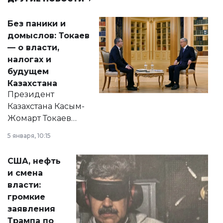
Без паники и
домыслов: Токаев
— о власти,
налогах и
будущем
Казахстана
Президент
Казахстана Касым-
Жомарт Токаев
прокомментировал
5 января, 10:15
сразу несколько
актуальных тем —
США, нефть
от слухов о
и смена
политических
власти:
реформах до
громкие
вопросов армии,
заявления
экономики и
Трампа по