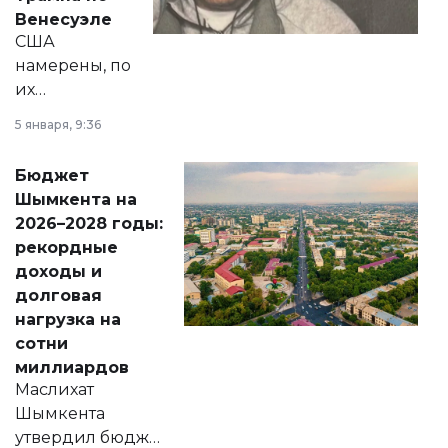
личного здоровья.
Венесуэле
США
намерены, по
их
утверждению,
5 января, 9:36
принести
свободу
Бюджет
народу
Шымкента на
Венесуэлы.
2026–2028 годы:
рекордные
доходы и
долговая
нагрузка на
сотни
миллиардов
Маслихат
Шымкента
утвердил бюджет