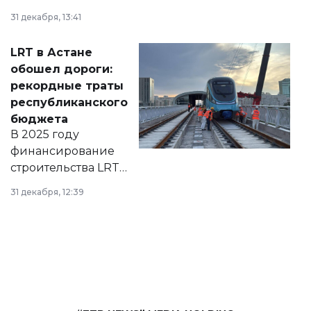
города на 2026–
31 декабря, 13:41
2028 годы.
Соответствующий
LRT в Астане
документ
обошел дороги:
появился в базе
рекордные траты
нормативных
республиканского
правовых актов и
бюджета
на сайте маслихат
В 2025 году
города.
финансирование
строительства LRT
в Астане из
31 декабря, 12:39
республиканского
бюджета достигло
рекордных
объемов.