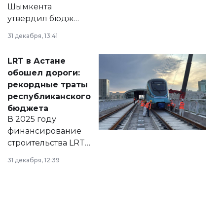
Шымкента
утвердил бюджет
города на 2026–
31 декабря, 13:41
2028 годы.
Соответствующий
LRT в Астане
документ
обошел дороги:
появился в базе
рекордные траты
нормативных
республиканского
правовых актов и
бюджета
на сайте маслихат
В 2025 году
города.
финансирование
строительства LRT
в Астане из
31 декабря, 12:39
республиканского
бюджета достигло
рекордных
объемов.