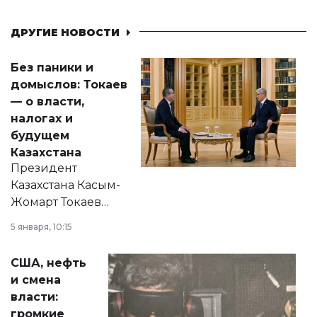
ДРУГИЕ НОВОСТИ
Без паники и
домыслов: Токаев
— о власти,
налогах и
будущем
Казахстана
Президент
Казахстана Касым-
Жомарт Токаев
прокомментировал
5 января, 10:15
сразу несколько
актуальных тем —
США, нефть
от слухов о
и смена
политических
власти:
реформах до
громкие