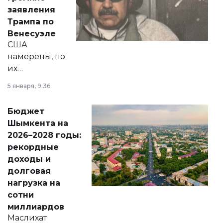
вопросов армии,
заявления
экономики и
Трампа по
личного здоровья.
Венесуэле
США
намерены, по
их
утверждению,
5 января, 9:36
принести
свободу
Бюджет
народу
Шымкента на
Венесуэлы.
2026–2028 годы:
рекордные
доходы и
долговая
нагрузка на
сотни
миллиардов
Маслихат