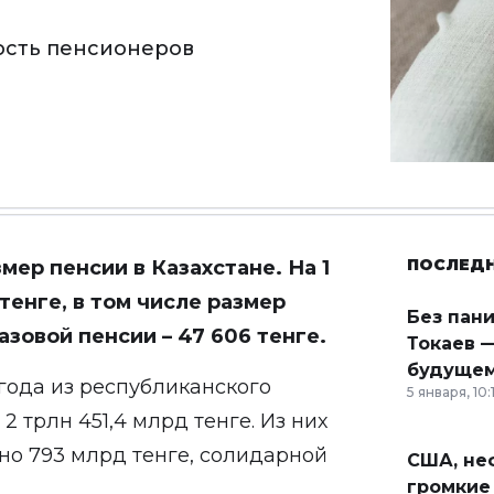
ность пенсионеров
ПОСЛЕД
мер пенсии в Казахстане. На 1
 тенге, в том числе размер
Без пан
азовой пенсии – 47 606 тенге.
Токаев —
будущем
года из республиканского
5 января, 10:
 трлн 451,4 млрд тенге. Из них
но 793 млрд тенге, солидарной
США, неф
громкие