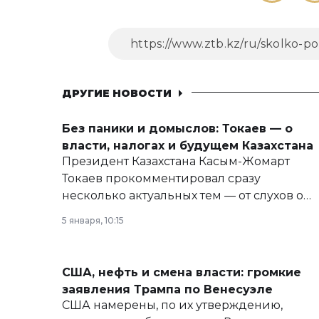
ДРУГИЕ НОВОСТИ
Без паники и домыслов: Токаев — о
власти, налогах и будущем Казахстана
Президент Казахстана Касым-Жомарт
Токаев прокомментировал сразу
несколько актуальных тем — от слухов о
политических реформах до вопросов
5 января, 10:15
армии, экономики и личного здоровья.
США, нефть и смена власти: громкие
заявления Трампа по Венесуэле
США намерены, по их утверждению,