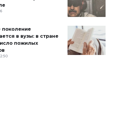
ле
36
 поколение
ется в вузы: в стране
число пожилых
ов
12:50