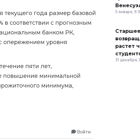
Венесуэ
5 января, 9:
ря текущего года размер базовой
% в соответствии с прогнозным
Старшее
ациональным банком РК,
возвраща
ь с опережением уровня
растет 
студент
31 декабря, 
течение пяти лет,
ое повышение минимальной
 прожиточного минимума,
Войти