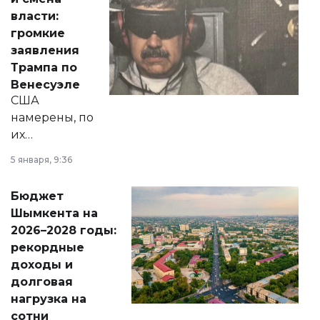
политических
власти:
реформах до
громкие
вопросов армии,
заявления
экономики и
Трампа по
личного здоровья.
Венесуэле
США
намерены, по
их
утверждению,
5 января, 9:36
принести
свободу
Бюджет
народу
Шымкента на
Венесуэлы.
2026–2028 годы:
рекордные
доходы и
долговая
нагрузка на
сотни