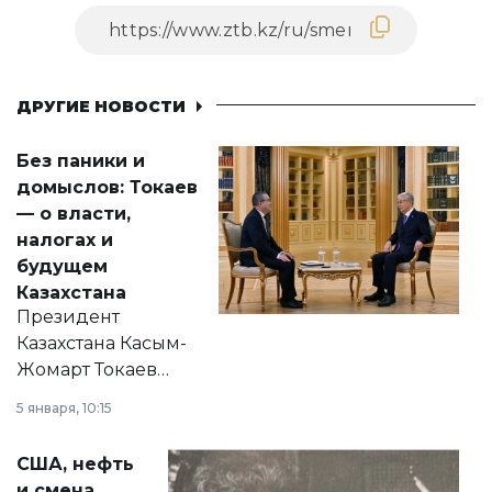
ДРУГИЕ НОВОСТИ
Без паники и
домыслов: Токаев
— о власти,
налогах и
будущем
Казахстана
Президент
Казахстана Касым-
Жомарт Токаев
прокомментировал
5 января, 10:15
сразу несколько
актуальных тем —
США, нефть
от слухов о
и смена