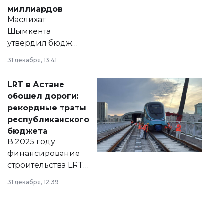
миллиардов
Маслихат
Шымкента
утвердил бюджет
города на 2026–
31 декабря, 13:41
2028 годы.
Соответствующий
LRT в Астане
документ
обошел дороги:
появился в базе
рекордные траты
нормативных
республиканского
правовых актов и
бюджета
на сайте маслихат
В 2025 году
города.
финансирование
строительства LRT
в Астане из
31 декабря, 12:39
республиканского
бюджета достигло
рекордных