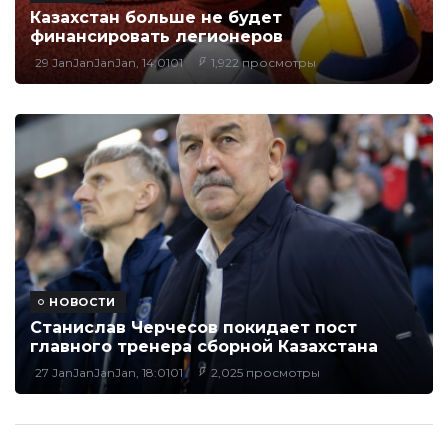
Казахстан больше не будет
финансировать легионеров
29 JanJanJanJan, 14:0101
1,922 просмотры
НОВОСТИ
Станислав Черчесов покидает пост
главного тренера сборной Казахстана
27 JanJanJanJan, 18:0101
2,025 просмотры