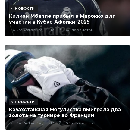
НОВОСТИ
Килиан Мбаппе прибыл в Марокко для
участия в Кубке Африки-2025
26 DecDecDecDec, 11:1212
1,160 просмотры
НОВОСТИ
Казахстанская могулистка выиграла два
золота на турнире во Франции
22 DecDecDecDec, 11:1212
1,065 просмотры