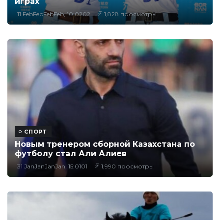
играх
11 FebFebFebFeb, 10:0202
1,828 просмотры
СПОРТ
Новым тренером сборной Казахстана по
футболу стал Али Алиев
31 JanJanJanJan, 15:0101
1,990 просмотры