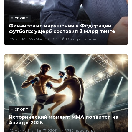
СПОРТ
Финансовые нарушения в Федерации
футбола: ущерб составил 3 млрд тенге
27 MarMarMarMar, 15:0303
1,633 просмотры
СПОРТ
Исторический момент: ММА появится на
Азиаде-2026
12 MarMarMarMar, 17:0303
1,789 просмотры