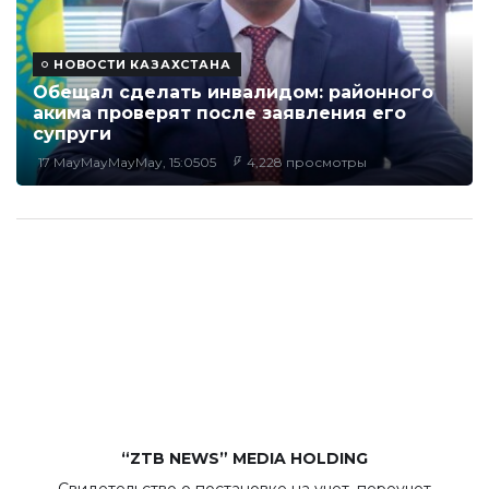
НОВОСТИ КАЗАХСТАНА
Обещал сделать инвалидом: районного
акима проверят после заявления его
супруги
17 MayMayMayMay, 15:0505
4,228 просмотры
“ZTB NEWS” MEDIA HOLDING