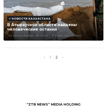
НОВОСТИ КАЗАХСТАНА
В Атырауской области найдены
человеческие останки
09 AprAprAprApr, 08:0404
8,643 просмотры
‹
1
2
›
“ZTB NEWS” MEDIA HOLDING