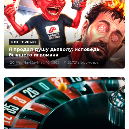
ИНТЕРВЬЮ
Я продал душу дьяволу: исповедь
бывшего игромана
20 MayMayMayMay, 10:0505
25,721 просмотры