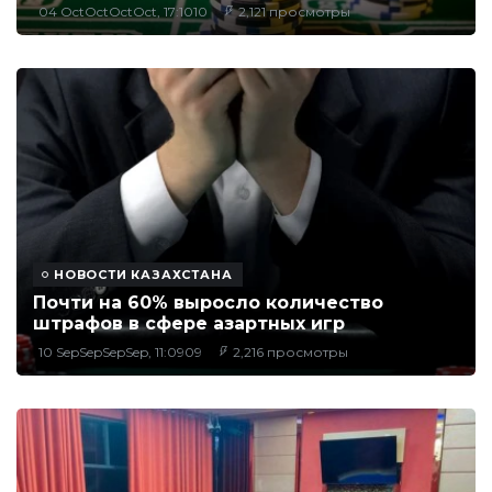
04 OctOctOctOct, 17:1010
2,121 просмотры
НОВОСТИ КАЗАХСТАНА
Почти на 60% выросло количество
штрафов в сфере азартных игр
10 SepSepSepSep, 11:0909
2,216 просмотры