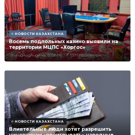
НОВОСТИ КАЗАХСТАНА
Восемь подпольных казино выявили на
территории МЦПС «Хоргос»
01 AugAugAugAug, 17:0808
1,577 просмотры
НОВОСТИ КАЗАХСТАНА
Влиятельные люди хотят разрешить
чиновникам «проигрывать» народные