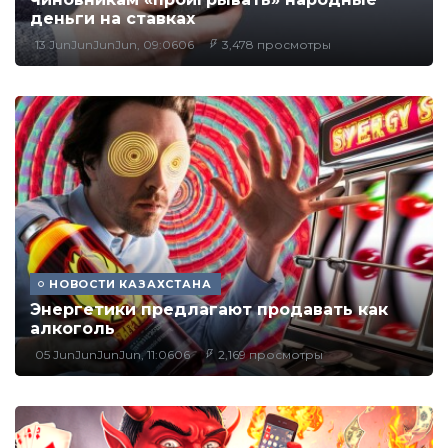
деньги на ставках
13 JunJunJunJun, 09:0606
3,478 просмотры
НОВОСТИ КАЗАХСТАНА
Энергетики предлагают продавать как
алкоголь
05 JunJunJunJun, 11:0606
2,169 просмотры