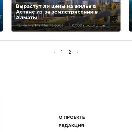
Вырастут ли цены на жилье в
Астане из-за землетрясений в
Алматы
12 MarMarMarMar, 15:0303
6,088 просмотры
‹
1
2
›
О ПРОЕКТЕ
РЕДАКЦИЯ