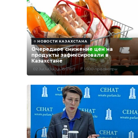
НОВОСТИ КАЗАХСТАНА
Очередное снижение цен на
продукты зафиксировали в
Казахстане
02 JulJulJulJul, 15:0707
1,500 просмотры