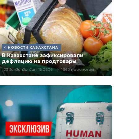
НОВОСТИ КАЗАХСТАНА
В Казахстане зафиксировали
дефляцию на продтовары
03 JunJunJunJun, 15:0606
1,560 просмотры