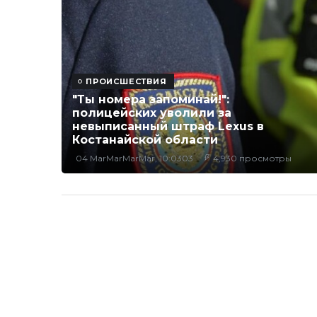
ПРОИСШЕСТВИЯ
"Ты номера запоминай!":
полицейских уволили за
невыписанный штраф Lexus в
Костанайской области
04 MarMarMarMar, 10:0303
4,930 просмотры