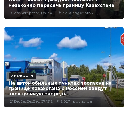
незаконно пересечь границу Казахстана
16 AprAprAprApr, 19:0404
3,323 просмотры
НОВОСТИ
На автомобильных пунктах пропуска на
границе Казахстана с Россией введут
электронную очередь
21 DecDecDecDec, 07:1212
2,027 просмотры