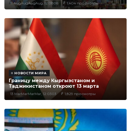
11 AugAugAugAug, 12:0808
1,404 просмотры
НОВОСТИ МИРА
Границу между Кыргызстаном и
Таджикистаном откроют 13 марта
13 MarMarMarMar, 12:0303
1,829 просмотры