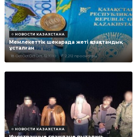
НОВОСТИ КАЗАХСТАНА
Мемлекеттік шекарада жеті қазақстандық
ұсталған
18 OctOctOctOct, 12:1010
2,212 просмотры
НОВОСТИ КАЗАХСТАНА
Иностранные граждане пытались